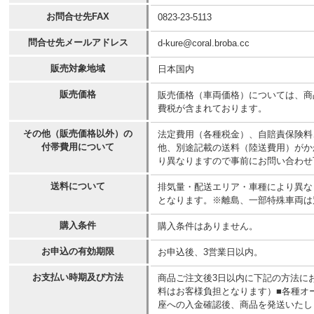
お問合せ先FAX
0823-23-5113
問合せ先メールアドレス
d-kure@coral.broba.cc
販売対象地域
日本国内
販売価格
販売価格（車両価格）については、商
費税が含まれております。
その他（販売価格以外）の
法定費用（各種税金）、自賠責保険料
付帯費用について
他、別途記載の送料（陸送費用）がか
り異なりますので事前にお問い合わせ
送料について
排気量・配送エリア・車種により異なりま
となります。※離島、一部特殊車両は
購入条件
購入条件はありません。
お申込の有効期限
お申込後、3営業日以内。
お支払い時期及び方法
商品ご注文後3日以内に下記の方法に
料はお客様負担となります）■各種オー
座への入金確認後、商品を発送いたし