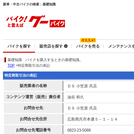
新車・中古バイクの検索：基礎知識
バイクを探す
販売店を探す
バイクを売る
メンテナンス
基礎知識
バイクを購入するときの基礎知識。
TOP
>特定商取引法の表記
特定商取引法の表記
販売業者の名称
ＤＳ 小笠原 呉店
コンテンツ運営（販売）責任者
油谷 和久
お問合せ先
ＤＳ 小笠原 呉店
お問合せ先住所
広島県呉市本通５－１－１４
お問合せ先電話番号
0823-23-5089