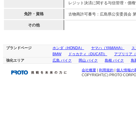
レジット決済に関する与信管理・債権
免許・資格
古物商許可番号：広島県公安委員会 第731
その他
ブランドページ
ホンダ（HONDA）
ヤマハ（YAMAHA）
ス
BMW
ドゥカティ（DUCATI）
アプリリア（ap
強化エリア
広島 バイク
岡山 バイク
島根 バイク
鳥
会社概要
|
利用規約
|
個人情報の
COPYRIGHT(C) PROTO CORPOR