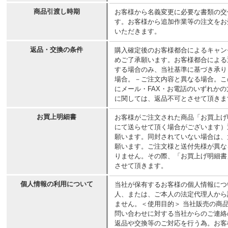
商品引渡し時期
お客様から名義変更に必要な書類の交
す。お客様から追加作業等の注文をお
いただきます。
返品・交換の条件
購入確定後のお客様都合によるキャン
めご了承願います。お客様都合による
する場合のみ、当社基準に基づき承り
場合。－ご注文内容と異なる場合。こ
にメール・FAX・お電話のいずれか
に関しては、返品不可とさせて頂きま
お買上明細書
お客様がご注文された商品「お買上げ
にて送らせて頂く場合がございます）
願います。同封されていない場合は、
願います。ご注文様と送付先様が異な
りません。その際、「お買上げ明細書
させて頂きます。
個人情報の利用について
当社が保有するお客様の個人情報につ
人、または、ご本人の法定代理人から
ません。＜使用目的＞ 当社販売の商
問い合わせに対する当社からのご連絡
返品や交換等のご対応を行う為。お客