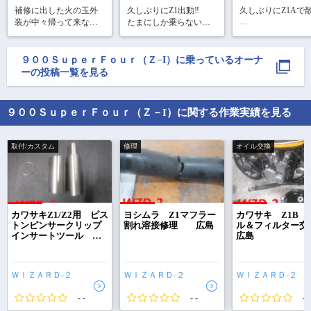
補修に出した火の玉外
久しぶりにZ1出動‼︎

久しぶりにZ1Aで散
装が中々帰って来ない
たまにしか乗らないの
筑波山をバックに
ので前回の2Fタイガー
に調子がイイ👍
に入りの撮影ポイ
カラーに続いて、次は
で。

2S玉虫カラーに載せ替
９００ＳｕｐｅｒＦｏｕｒ（Ｚ−I）
に乗っているオーナ
えてます😘
ーの投稿一覧を見る
道の駅にのみやで
ゴスィーツ

９００ＳｕｐｅｒＦｏｕｒ（Ｚ－I）に関する作業実績を見る
昨年はこのZ1もい
ろ修理して大変で
が、現在は絶好調
取付/カスタム
修理
オイル交換
カワサキZ1/Z2用 ピス
ヨシムラ Z1マフラー
カワサキ Z1B 
で
相場をチェック！
トンピンサークリップ
割れ溶接修理 広島
ル＆フィルター
インサートツール 広
広島
車種選択するだけ、かんたん相場検索
島
まずはメーカーを選択する
ＷＩＺＡＲＤ‐２
ＷＩＺＡＲＤ‐２
ＷＩＺＡＲＤ‐２
排気量
- -
- -
- -