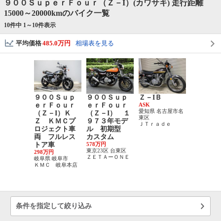
９００ＳｕｐｅｒＦｏｕｒ（Ｚ－I）(カワサキ) 走行距離
15000～20000kmのバイク一覧
10件中 1～
10
件表示
平均価格
485.0万円
相場表を見る
９００Ｓｕｐ
９００Ｓｕｐ
Ｚ－IＢ
９００Ｓ
ｅｒＦｏｕｒ
ｅｒＦｏｕｒ
ASK
ｅｒＦｏ
愛知県 名古屋市名
（Ｚ－I）Ｋ
（Ｚ－I） １
（Ｚ－I
東区
Ｚ ＫＭＣプ
９７３年モデ
ＴＣ付 
ＪＴｒａｄｅ
ロジェクト車
ル 初期型
ムラテン
両 フルレス
カスタム
ーター 
トア車
578万円
ルクーラ
東京23区 台東区
298万円
688万円
ＺＥＴＡーＯＮＥ
岐阜県 岐阜市
愛知県 名古
ＫＭＣ 岐阜本店
白区
ＣＯＮＶＯ
ンボイ
条件を指定して絞り込み