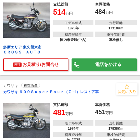
支払総額
車両価格
514
484
万円
万円
モデル年式
走行距離
1975年
17318Km
初度登録年
車検/自賠責
国内未登録(中古)
車検無し
多摩エリア 東久留米市
ＣＲＯＳＳ ＡＵＴＯ
お見積り/お問合せ
電話をかける
無料
カワサキ
複数画像
カワサキ ９００ＳｕｐｅｒＦｏｕｒ（Ｚ－I）レストア車
支払総額
車両価格
481
451
万円
万円
モデル年式
走行距離
1974年
17838Km
初度登録年
車検/自賠責