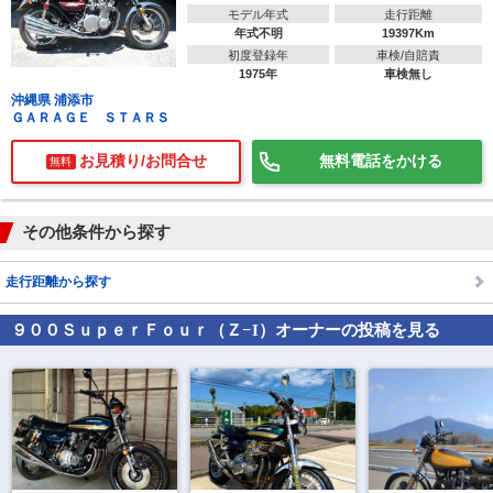
モデル年式
走行距離
年式不明
19397Km
初度登録年
車検/自賠責
1975年
車検無し
沖縄県 浦添市
ＧＡＲＡＧＥ ＳＴＡＲＳ
お見積り/お問合せ
無料電話をかける
無料
その他条件から探す
走行距離から探す
９００ＳｕｐｅｒＦｏｕｒ（Ｚ−I）
オーナーの投稿を見る