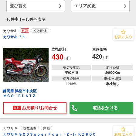
並び替え
エリア変更
10件中
1～
10
件を表示
カワサキ
更新
複数画像
カワサキ Ｚ１
支払総額
車両価格
430
420
万円
万円
モデル年式
走行距離
年式不明
20000Km
初度登録年
車検/自賠責
1975年
車検無し
静岡県 浜松市中央区
ＭＣＳ ＰＬＡＴＺ
お見積り/お問合せ
電話をかける
無料
カワサキ
複数画像
動画
カワサキ ９００ＳｕｐｅｒＦｏｕｒ（Ｚ－I）ＫＺ９００