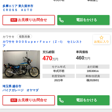
年式不明
車検無し
多摩エリア 東久留米市
ＣＲＯＳＳ ＡＵＴＯ
お見積り/お問合せ
電話をかける
無料
カワサキ
複数画像
カワサキ ９００ＳｕｐｅｒＦｏｕｒ（Ｚ－I） セミレスト
ア
支払総額
車両価格
470
460
万円
万円
モデル年式
走行距離
年式不明
18530Km
初度登録年
車検/自賠責
2021年
検2028/01
埼玉県 越谷市
バイクガレージ オヤマダ
お見積り/お問合せ
電話をかける
無料