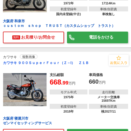
1972年
17114Km
初度登録年
車検/自賠責
国内未登録(中古)
車検無し
大阪府 和泉市
ｃｕｓｔｏｍ ｓｈｏｐ ＴＲＵＳＴ（カスタムショップ トラスト）
お見積り/お問合せ
電話をかける
無料
カワサキ
複数画像
カワサキ ９００ＳｕｐｅｒＦｏｕｒ（Ｚ－I） Ｚ１Ｂ
支払総額
車両価格
668
660
.99
万円
万円
モデル年式
走行距離
1975年
メーター交換車
15697Km
初度登録年
車検/自賠責
2018年
検2027/11
大阪府 寝屋川市
ゼンマイセッティングサービス