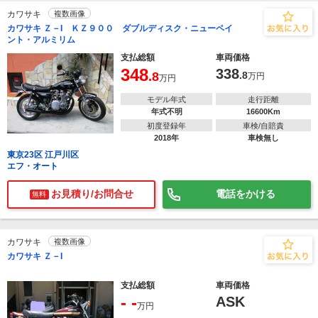
カワサキ
複数画像
カワサキ Ｚ－I ＫＺ９００ ダブルディスク・ニューペイ
ント・アルミリム
支払総額
車両価格
348
338
.8
.8
万円
万円
モデル年式
走行距離
年式不明
16600Km
初度登録年
車検/自賠責
2018年
車検無し
東京23区 江戸川区
エフ・オート
お見積り/お問合せ
電話をかける
無料
カワサキ
複数画像
カワサキ Ｚ－I
支払総額
車両価格
- -
ASK
万円