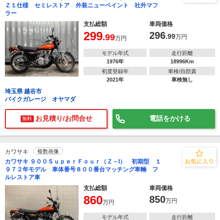
Ｚ１仕様 セミレストア 外装ニューペイント 社外マフ
ラー
支払総額
車両価格
299
296
.99
.99
万円
万円
モデル年式
走行距離
1976年
18996Km
初度登録年
車検/自賠責
2021年
車検無し
埼玉県 越谷市
バイクガレージ オヤマダ
お見積り/お問合せ
電話をかける
無料
カワサキ
複数画像
カワサキ ９００ＳｕｐｅｒＦｏｕｒ（Ｚ－I） 初期型 １
９７２年モデル 車体番号８００番台マッチング車輛 フ
ルレストア車
支払総額
車両価格
860
850
万円
万円
モデル年式
走行距離