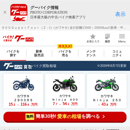
グーバイク情報
PROTO CORPORATION
表示
日本最大級の中古バイク検索アプリ
９００ＳｕｐｅｒＦｏｕｒ（Ｚ－I）(カワサキ) 走行距離15000～20000kmの新車・中古バイク一覧｜新車・中古バイク・二輪車・オートバイ情報なら【グーバイク(GooBike)】
バイクを
新車
バイクを
メンテ
コミュ
探す
販売店
売る
ナンス
ニティ
バイク買取相場
※2026年8月7日更新
カワサキ
カワサキ
カワサキ
Ｎｉｎｊａ ４００
Ｚ９００ＲＳ
Ｎｉｎｊａ ２５０
7
54
15
116
万円
43
.7
.1
万円
万円
.2
.6
～
.8
～
～
簡単30秒!
愛車
相場
を調べる
の
無料