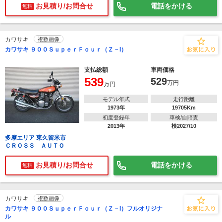
お見積り/お問合せ
電話をかける
無料
カワサキ
複数画像
カワサキ ９００ＳｕｐｅｒＦｏｕｒ（Ｚ－I）
支払総額
車両価格
539
529
万円
万円
モデル年式
走行距離
1973年
19705Km
初度登録年
車検/自賠責
2013年
検2027/10
多摩エリア 東久留米市
ＣＲＯＳＳ ＡＵＴＯ
お見積り/お問合せ
電話をかける
無料
カワサキ
複数画像
カワサキ ９００ＳｕｐｅｒＦｏｕｒ（Ｚ－I）フルオリジナ
ル