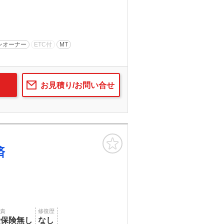
ンオーナー
ETC付
MT
お見積り/お問い合せ
お気に入り
済
賠責
修復歴
責保険無し
なし