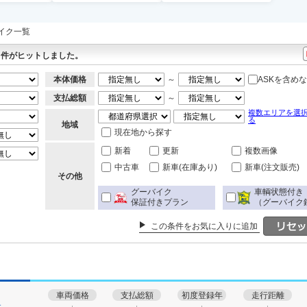
イク一覧
件がヒットしました。
本体価格
～
ASKを含め
支払総額
～
複数エリアを選
る
地域
現在地から探す
新着
更新
複数画像
中古車
新車(在庫あり)
新車(注文販売)
その他
グーバイク
車輌状態付き
保証付きプラン
（グーバイク
この条件をお気に入りに追加
車両価格
支払総額
初度登録年
走行距離
す