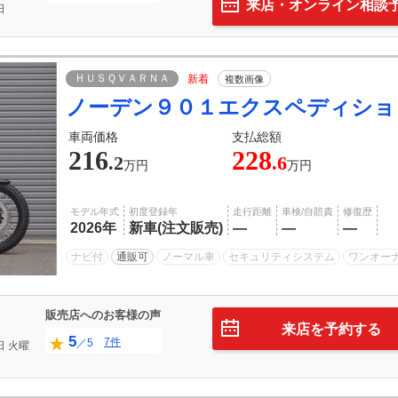
来店・オンライン相談
日
ＨＵＳＱＶＡＲＮＡ
新着
複数画像
ノーデン９０１エクスペディショ
車両価格
支払総額
216
228
.2
.6
万円
万円
モデル年式
初度登録年
走行距離
車検/自賠責
修復歴
2026年
新車(注文販売)
―
―
―
ナビ付
通販可
ノーマル車
セキュリティシステム
ワンオー
販売店へのお客様の声
来店を予約する
5
7件
／5
日
火曜