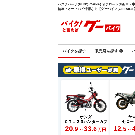
ハスクバーナ(HUSQVARNA) オフロードの新
輪車・オートバイ情報なら【グーバイク(GooBike)
バイクを探す
販売店を探す
ホンダ
ヤ
ＣＴ１２５ハンターカブ
セロー
20
33
12
.9
.6
.5
～
～
万円