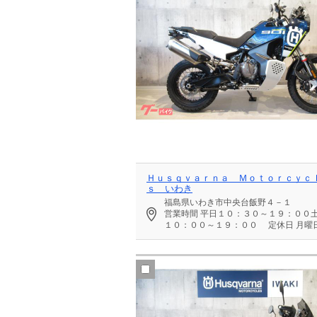
Ｈｕｓｑｖａｒｎａ Ｍｏｔｏｒｃｙｃ
ｓ いわき
福島県いわき市中央台飯野４－１
営業時間
平日１０：３０～１９：００
１０：００～１９：００
定休日
月曜