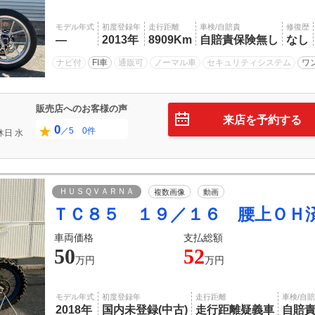
モデル年式
初度登録年
走行距離
車検/自賠責
修復歴
―
2013年
8909Km
自賠責保険無し
なし
ナビ付
FI車
通販可
ノーマル車
セキュリティシステム
ワ
販売店へのお客様の声
来店を予約する
0
／5 0件
休日
水
ＨＵＳＱＶＡＲＮＡ
複数画像
動画
ＴＣ８５ １９／１６ 腰上ＯＨ
車両価格
支払総額
50
52
万円
万円
モデル年式
初度登録年
走行距離
車検/自
2018年
国内未登録(中古)
走行距離疑義車
自賠