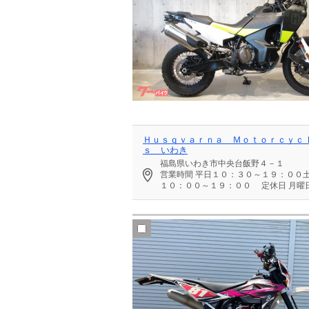
Ｈｕｓｑｖａｒｎａ Ｍｏｔｏｒｃｙｃ
ｓ いわき
福島県いわき市中央台飯野４－１
営業時間
平日１０：３０～１９：００
１０：００～１９：００
定休日
月曜