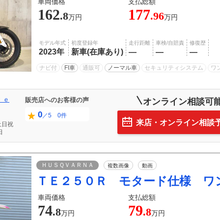
車両価格
支払総額
162
177
.8
.96
万円
万円
モデル年式
初度登録年
走行距離
車検/自賠責
修復歴
2023年
新車(在庫あり)
―
―
―
ナビ付
FI車
通販可
ノーマル車
セキュリティシステム
ワ
ｌｅ
販売店へのお客様の声
オンライン相談可
0
／5 0件
来店・オンライン相談
土日祝
日
ＨＵＳＱＶＡＲＮＡ
複数画像
動画
ＴＥ２５０Ｒ モタード仕様 ワ
車両価格
支払総額
74
79
.8
.8
万円
万円