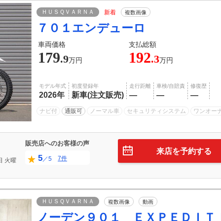
ＨＵＳＱＶＡＲＮＡ
新着
複数画像
７０１エンデューロ
車両価格
支払総額
179
192
.9
.3
万円
万円
モデル年式
初度登録年
走行距離
車検/自賠責
修復歴
2026年
新車(注文販売)
―
―
―
ナビ付
通販可
ノーマル車
セキュリティシステム
ワンオー
販売店へのお客様の声
来店を予約する
5
7件
／5
日
火曜
ＨＵＳＱＶＡＲＮＡ
複数画像
動画
ノーデン９０１ ＥＸＰＥＤＩＴ