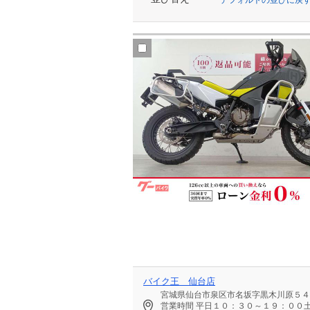
バイク王 仙台店
宮城県仙台市泉区市名坂字黒木川原５４
営業時間
平日１０：３０～１９：００