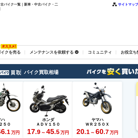
車・中古バイク一覧｜新車・中古バイク・二
サイトマッ
】
バイクを売る
メンテナンスを依頼する
コミュニティ
お役立ち
バイク買取相場
マハ
ホンダ
ヤマハ
２５０
ＡＤＶ１５０
ＷＲ２５０Ｘ
46
17
45
20
60
.1
.9
.5
.1
.7
～
～
万円
万円
万円