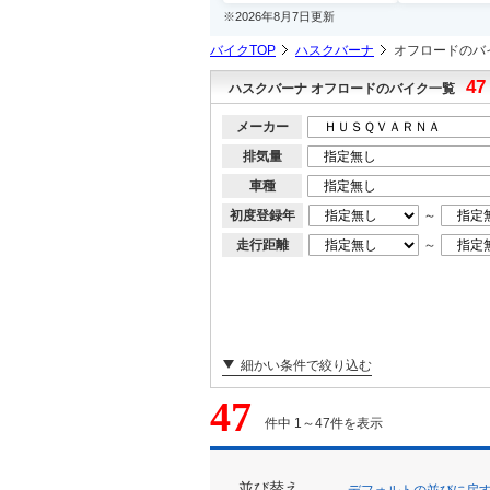
※2026年8月7日更新
バイクTOP
ハスクバーナ
オフロードのバ
47
ハスクバーナ オフロードのバイク一覧
メーカー
排気量
車種
初度登録年
～
走行距離
～
細かい条件で絞り込む
47
件中 1～47件を表示
並び替え
デフォルトの並びに戻