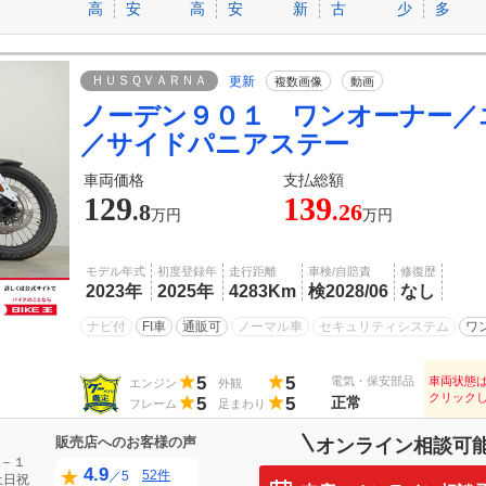
高
安
高
安
新
古
少
多
ＨＵＳＱＶＡＲＮＡ
更新
複数画像
動画
ノーデン９０１ ワンオーナー／
／サイドパニアステー
車両価格
支払総額
129
139
.8
.26
万円
万円
モデル年式
初度登録年
走行距離
車検/自賠責
修復歴
2023年
2025年
4283Km
検2028/06
なし
ナビ付
FI車
通販可
ノーマル車
セキュリティシステム
ワ
5
5
電気・保安部品
車両状態
エンジン
外観
クリック
5
5
正常
フレーム
足まわり
販売店へのお客様の声
オンライン相談可
－１
4.9
52件
／5
土日祝