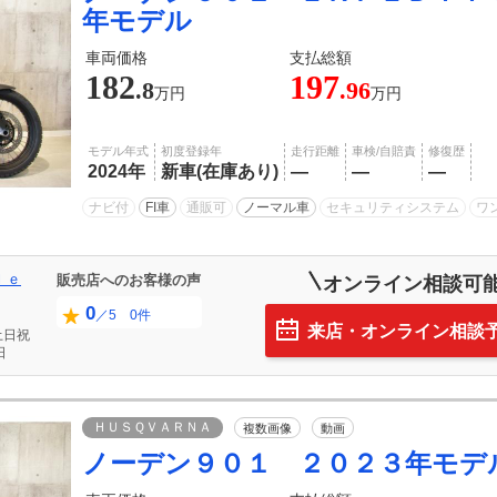
年モデル
車両価格
支払総額
182
197
.8
.96
万円
万円
モデル年式
初度登録年
走行距離
車検/自賠責
修復歴
2024年
新車(在庫あり)
―
―
―
ナビ付
FI車
通販可
ノーマル車
セキュリティシステム
ワ
ｌｅ
販売店へのお客様の声
オンライン相談可
0
／5 0件
来店・オンライン相談
土日祝
日
ＨＵＳＱＶＡＲＮＡ
複数画像
動画
ノーデン９０１ ２０２３年モデ