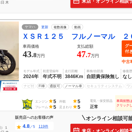
来店・オンライン相談
日
木
ヤマハ
更新
複数画像
動画
ＸＳＲ１２５ フルノーマル ２
グ
車両価格
支払総額
付
43
47
.8
.7
万円
万円
中古
モデル年式
初度登録年
走行距離
車検/自賠責
修復
2024年
年式不明
3846Km
自賠責保険無し
なし
ナビ付
FI車
通販可
ノーマル車
セキュリティシステム
ワ
5
5
電気・保安部品
車両状態
エンジン
外観
クリック
5
5
正常
フレーム
足まわり
販売店へのお客様の声
オンライン相談可
4.8
119件
／5
日）１
来店・オンライン相談