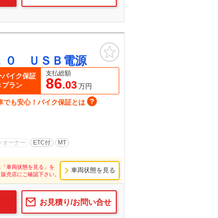
お気に入り
．０ ＵＳＢ電源
支払総額
ーバイク保証
86
.03
きプラン
万円
車でも安心！バイク保証とは
ンオーナー
ETC付
MT
は「車両状態を見る」を
車両状態を見る
し販売店にご確認下さい。
お見積り/お問い合せ