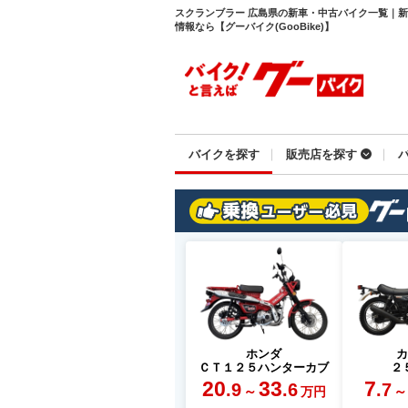
スクランブラー 広島県の新車・中古バイク一覧｜
情報なら【グーバイク(GooBike)】
バイクを探す
販売店を探す
ホンダ
ＣＴ１２５ハンターカブ
２
20
33
7
.9
.6
.7
～
～
万円