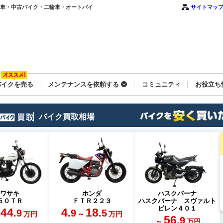
新車・中古バイク・二輪車・オートバイ
サイトマッ
バイクを売る
メンテナンスを依頼する
コミュニティ
お役立ち
バイク買取相場
カワサキ
ホンダ
ハスクバーナ
５０ＴＲ
ＦＴＲ２２３
ハスクバーナ スヴァルト
ピレン４０１
44
4
18
.9
.9
.5
～
万円
万円
56
.9
～
万円