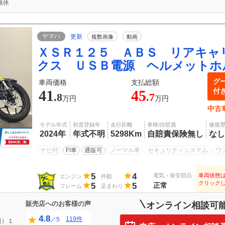
無休
ヤマハ
更新
複数画像
動画
ＸＳＲ１２５ ＡＢＳ リアキャ
クス ＵＳＢ電源 ヘルメットホ
グ
車両価格
支払総額
付
41
45
.8
.7
万円
万円
中古
モデル年式
初度登録年
走行距離
車検/自賠責
修復
2024年
年式不明
5298Km
自賠責保険無し
なし
ナビ付
FI車
通販可
ノーマル車
セキュリティシステム
ワ
5
4
電気・保安部品
車両状態
エンジン
外観
クリック
5
5
正常
フレーム
足まわり
販売店へのお客様の声
オンライン相談可
4.8
119件
／5
日）１