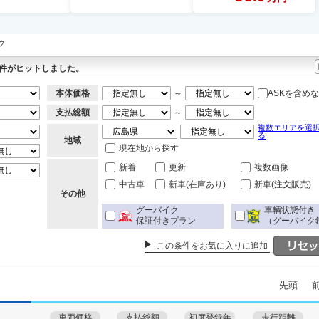
ク
件がヒットしました。
本体価格
～
ASKを含め
支払総額
～
複数エリアを選
る
地域
現在地から探す
新着
更新
複数画像
中古車
新車(在庫あり)
新車(注文販売)
その他
グーバイク
車輌状態付き
保証付きプラン
（グーバイク
この条件をお気に入りに追加
先頭
車両価格
支払総額
初度登録年
走行距離