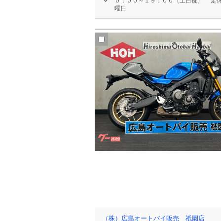
０：００～１９：００（土日祝）
定休
曜日
（株）広島オートバイ販売 祇園店