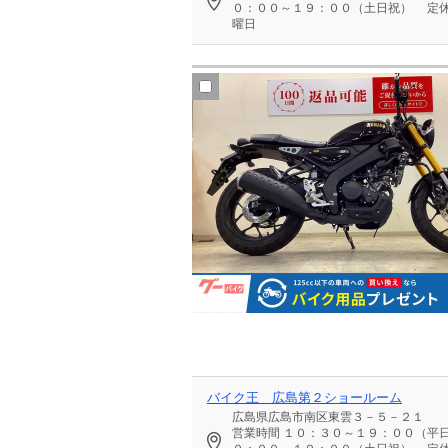
０：００～１９：００（土日祝）
定休
曜日
バイク王 広島第２ショールーム
広島県広島市南区東雲３－５－２１
営業時間
１０：３０～１９：００（平