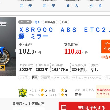
す
高
安
高
安
新
古
少
多
ヤマハ
更新
複数画像
動画
ＸＳＲ９００ ＡＢＳ ＥＴＣ２
源 ミラー
グ
車両価格
支払総額
付
102
110
.3
.81
万円
万円
中古
モデル年式
初度登録年
走行距離
車検/自賠責
修復歴
2022年
2023年
10147Km
車検無し
なし
ナビ付
FI車
通販可
ノーマル車
セキュリティシステム
ワ
5
5
電気・保安部品
車両状態
エンジン
外観
クリック
5
4
正常
フレーム
足まわり
販売店へのお客様の声
来店を予約する