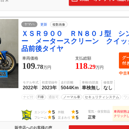
日
木
ヤマハ
更新
複数画像
ＸＳＲ９００ ＲＮ８０Ｊ型 シ
ー メータースクリーン クイッ
品前後タイヤ
グ
車両価格
支払総額
付
109
118
.78
.29
万円
万円
中古
モデル年式
初度登録年
走行距離
車検/自賠責
修復歴
2022年
2023年
5044Km
車検無し
なし
ナビ付
FI車
通販可
ノーマル車
セキュリティシステム
ワ
5
5
電気・保安部品
車両状態
エンジン
外観
クリック
5
5
正常
フレーム
足まわり
販売店へのお客様の声