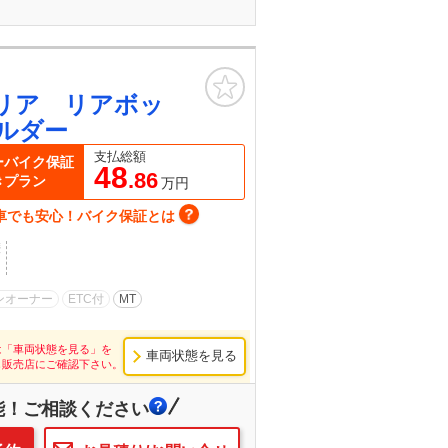
お気に入り
リア リアボッ
ルダー
支払総額
ーバイク保証
48
.86
きプラン
万円
車でも安心！バイク保証とは
歴
ンオーナー
ETC付
MT
は「車両状態を見る」を
車両状態を見る
し販売店にご確認下さい。
能！ご相談ください