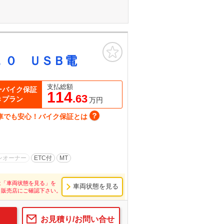
お気に入り
．０ ＵＳＢ電
支払総額
ーバイク保証
114
.63
きプラン
万円
車でも安心！バイク保証とは
ンオーナー
ETC付
MT
は「車両状態を見る」を
車両状態を見る
し販売店にご確認下さい。
お見積り/お問い合せ