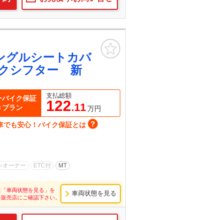
お気に入り
ングルシートカバ
クシフター 新
支払総額
ーバイク保証
122
.11
きプラン
万円
車でも安心！バイク保証とは
ンオーナー
ETC付
MT
は「車両状態を見る」を
車両状態を見る
し販売店にご確認下さい。