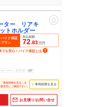
お気に入り
ーター リアキ
ットホルダー
支払総額
ーバイク保証
72
.83
きプラン
万円
車でも安心！バイク保証とは
ンオーナー
ETC付
MT
は「車両状態を見る」を
車両状態を見る
し販売店にご確認下さい。
お見積り/お問い合せ