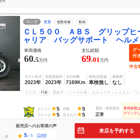
無休
ホンダ
更新
複数画像
動画
ＣＬ５００ ＡＢＳ グリップヒ
ャリア バッグサポート ヘルメ
グ
車両価格
支払総額
付
60
69
.5
.01
万円
万円
中古
モデル年式
初度登録年
走行距離
車検/自賠責
修復歴
2023年
2023年
7169Km
車検無し
なし
ナビ付
FI車
通販可
ノーマル車
セキュリティシステム
ワ
5
5
電気・保安部品
車両状態
エンジン
外観
クリック
5
5
正常
フレーム
足まわり
販売店へのお客様の声
来店を予約する
5
724件
／5
３：０