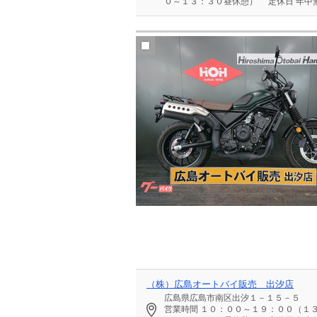
０～１３：３０昼休憩）
定休日
年中
（株）広島オートバイ販売 出汐店
広島県広島市南区出汐１－１５－５
営業時間
１０：００～１９：００（１