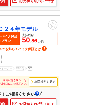
予約
お見積り/お問い合せ
お気に入り
０２４年モデル
支払総額
ーバイク保証
50
.86
きプラン
万円
車でも安心！バイク保証とは
歴
ンオーナー
ETC付
MT
は「車両状態を見る」を
車両状態を見る
し販売店にご確認下さい。
能！ご相談ください
予約
お見積り/お問い合せ