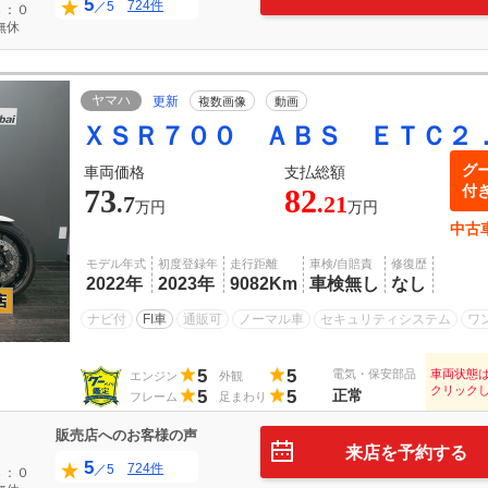
5
724件
／5
３：０
無休
ヤマハ
更新
複数画像
動画
ＸＳＲ７００ ＡＢＳ ＥＴＣ２
グ
車両価格
支払総額
付
73
82
.7
.21
万円
万円
中古
モデル年式
初度登録年
走行距離
車検/自賠責
修復歴
2022年
2023年
9082Km
車検無し
なし
ナビ付
FI車
通販可
ノーマル車
セキュリティシステム
ワ
5
5
電気・保安部品
車両状態
エンジン
外観
クリック
5
5
正常
フレーム
足まわり
販売店へのお客様の声
来店を予約する
5
724件
／5
３：０