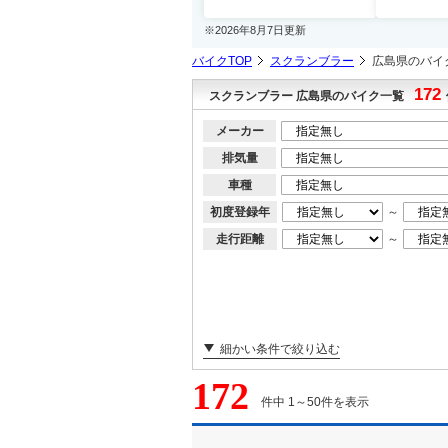
※2026年8月7日更新
バイクTOP
スクランブラー
広島県のバイ
172
スクランブラー 広島県のバイク一覧
メーカー
排気量
車種
初度登録年
～
走行距離
～
細かい条件で絞り込む
172
件中 1～50件を表示