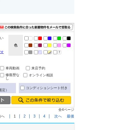
ない
色
択す
車両動画
来店予約
修復歴な
オンライン相談
し
コンディションシート付き
鑑定）
全4ページ
前へ
1
2
3
4
次へ
最後