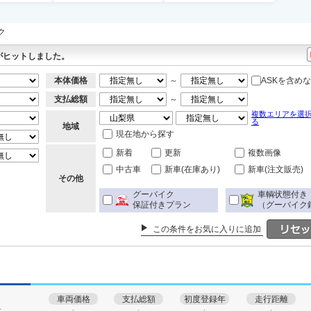
ク
がヒットしました。
本体価格
～
ASKを含め
支払総額
～
複数エリアを選
る
地域
現在地から探す
新着
更新
複数画像
中古車
新車(在庫あり)
新車(注文販売)
その他
グーバイク
車輌状態付き
保証付きプラン
（グーバイク
この条件をお気に入りに追加
車両価格
支払総額
初度登録年
走行距離
す