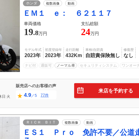
ホンダ
複数画像
動画
ＥＭ１ ｅ： ６２１１７
車両価格
支払総額
19
24
.8
万円
万円
モデル年式
初度登録年
走行距離
車検/自賠責
修復歴
2023年
2023年
432Km
自賠責保険無し
なし
ナビ付
通販可
ノーマル車
セキュリティシステム
ワンオー
販売店へのお客様の声
来店を予約する
4.9
77件
／5
休日
火
ＲＩＣＨ ＢＩＴ
複数画像
動画
ＥＳ１ Ｐｒｏ 免許不要／公道