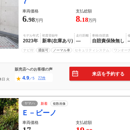
７
車両価格
支払総額
6
8
.98
.18
万円
万円
モデル年式
初度登録年
走行距離
車検/自賠責
2023年
新車(在庫あり)
―
自賠責保険無し
ナビ付
通販可
ノーマル車
セキュリティシステム
ワンオー
販売店へのお客様の声
来店を予約する
4.9
77件
／5
休日
火
ヤマハ
新着
複数画像
Ｅ－ビーノ
車両価格
支払総額