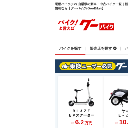
電動バイク(EV) 山梨県の新車・中古バイク一覧
情報なら【グーバイク(GooBike)】
バイクを探す
販売店を探す
ＢＬＡＺＥ
ヤ
ＥＶスクーター
Ｅ－
6
10
.2
～
～
万円