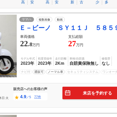
高
安
高
安
新
古
少
多
ヤマハ
複数画像
動画
Ｅ－ビーノ ＳＹ１１Ｊ ５８５
車両価格
支払総額
22
27
.8
万円
万円
モデル年式
初度登録年
走行距離
車検/自賠責
修復歴
2023年
2023年
2Km
自賠責保険無し
なし
ナビ付
通販可
ノーマル車
セキュリティシステム
ワンオー
販売店へのお客様の声
来店を予約する
4.9
77件
／5
休日
火