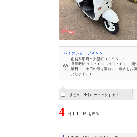
バイクショップＡＭＭ
山梨県甲府市大里町３８５５－１
営業時間
１０：００～１９：００
定
曜日（ご来店の際は事前にご連絡をお願
たします。）
まとめて4件にチェックする！
4
件中 1～4件を表示