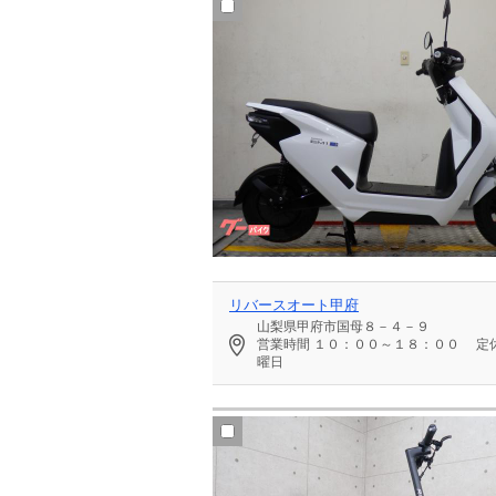
リバースオート甲府
山梨県甲府市国母８－４－９
営業時間
１０：００～１８：００
定
曜日