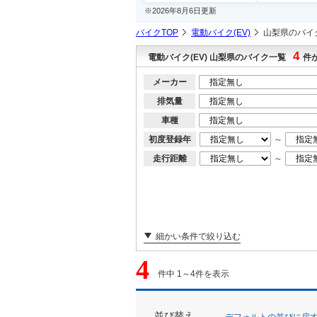
※2026年8月6日更新
バイクTOP
電動バイク(EV)
山梨県のバイ
4
電動バイク(EV) 山梨県のバイク一覧
件
メーカー
排気量
車種
初度登録年
～
走行距離
～
細かい条件で絞り込む
4
件中 1～4件を表示
並び替え
デフォルトの並びに戻