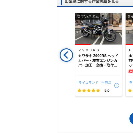
山梨県に関する作業実績を見る
取付/カスタム
取付/カスタム
タ
Ｎｉｎｊａ １０００ ＳＸ
セロー２５０
Ｚ９００ＲＳ
Ｈ
0SX 前後
ヤマハ セロー250 ET
カワサキ Z900RS ヘッド
ホ
ス充填 山
C取付 山梨県 甲府
カバー・左右エンジンカ
前
 ライコラ
市 ライコランド甲府
バー加工 交換・取付
ッ
山梨県 甲府市 ライコ
甲
0
総額：￥44,880
総
ランド甲府
府
 甲府店
ライコランド 甲府店
ライコランド 甲府店
ラ
5.0
5.0
5.0