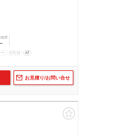
修復歴
―
ナー
ETC付
AT
お見積り/お問い合せ
お気に入り