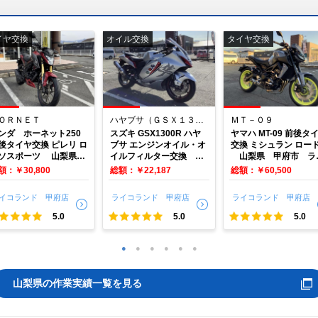
イヤ交換
オイル交換
タイヤ交換
ＯＲＮＥＴ
ハヤブサ（ＧＳＸ１３００Ｒ Ｈａｙａｂｕｓａ）
ＭＴ－０９
ンダ ホーネット250
スズキ GSX1300R ハヤ
ヤマハ MT-09 前後タ
後タイヤ交換 ピレリ ロ
ブサ エンジンオイル・オ
交換 ミシュラン ロード
ソスポーツ 山梨県
イルフィルター交換 ル
山梨県 甲府市 ラ
府市 ライコランド甲
バードオイル 山梨県
コランド甲府
額：￥30,800
総額：￥22,187
総額：￥60,500
甲府市 ライコランド甲
府
イコランド 甲府店
ライコランド 甲府店
ライコランド 甲府店
5.0
5.0
5.0
1
2
3
4
5
6
山梨県の作業実績一覧を見る