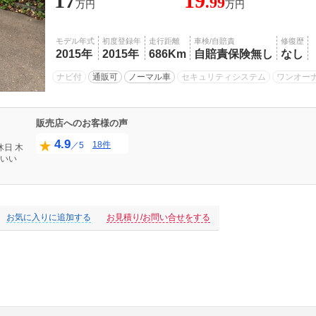
17
19
.99
万円
万円
モデル年式
初度登録年
走行距離
車検/自賠責
修復歴
2015年
2015年
686Km
自賠責保険無し
なし
ナビ付
通販可
ノーマル車
セキュリティシステム
ワンオー
販売店へのお客様の声
4.9
18件
／5
休日
木
いい
お気に入りに追加する
お見積り/お問い合せをする