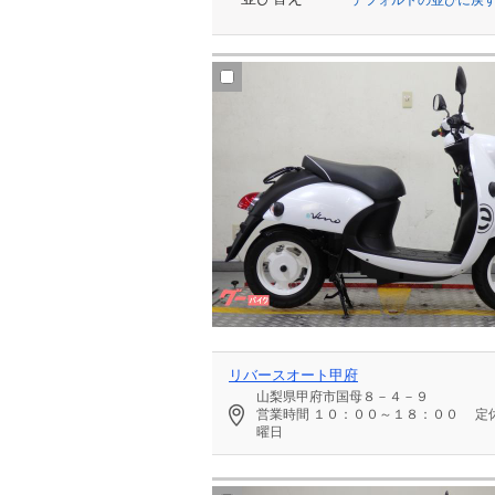
リバースオート甲府
山梨県甲府市国母８－４－９
営業時間
１０：００～１８：００
定
曜日