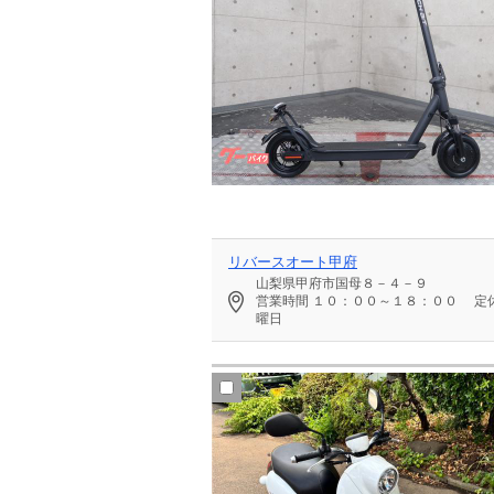
リバースオート甲府
山梨県甲府市国母８－４－９
営業時間
１０：００～１８：００
定
曜日