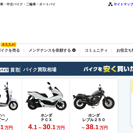
｜新車・中古バイク・二輪車・オートバイ
サイトマッ
バイクを売る
メンテナンスを依頼する
コミュニティ
お役立ち
バイク買取相場
マハ
ホンダ
ホンダ
ビーノ
ＰＣＸ
レブル２５０
4
30
38
.1
.1
.1
.1
～
～
万円
万円
万円