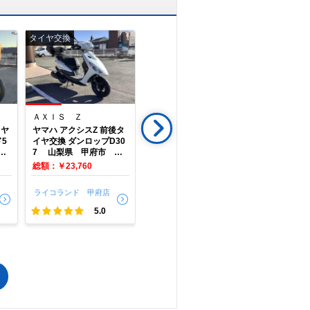
タイヤ交換
タイヤ交換
修理
で
相場をチェック！
車種選択するだけ、かんたん相場検索
まずはメーカーを選択する
ＡＸＩＳ Ｚ
Ｎｉｎｊａ ２５０
ＹＺＦ－Ｒ
イヤ
ヤマハ アクシスZ 前後タ
カワサキ ニンジャ250
ヤマハ YZF
排気量
5
イヤ交換 ダンロップD30
前後タイヤ・エンジンオ
トブレーキ
イ
7 山梨県 甲府市 ラ
イル交換 ピレリ ロッソス
イトナ ゴ
イコランド甲府
ポーツ デイトナ R-TEC
ド 山梨県
車種
総額：￥23,760
総額：￥35,420
総額：￥8,
H 山梨県 甲府市
イコランド
ライコランド甲府
ライコランド 甲府店
ライコランド 甲府店
ライコラン
型式(任意)
5.0
5.0
走行距離(任意)