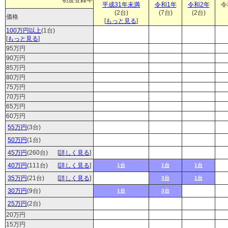
初度登録年
平成31年未満
令和1年
令和2年
令
(2台)
(7台)
(2台)
価格
[
もっと見る
]
100万円以上
(1台)
[
もっと見る
]
95万円
90万円
85万円
80万円
75万円
70万円
65万円
60万円
55万円
(3台)
50万円
(1台)
45万円
(260台)
[
詳しく見る
]
40万円
(111台)
[
詳しく見る
]
1台
1台
1台
35万円
(21台)
[
詳しく見る
]
3台
1台
30万円
(9台)
1台
3台
25万円
(2台)
20万円
15万円