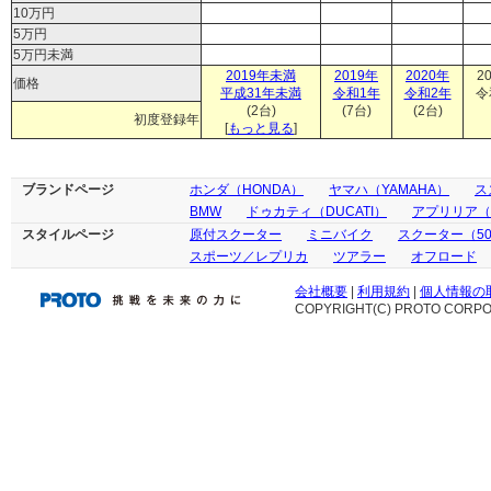
10万円
5万円
5万円未満
2019年未満
2019年
2020年
2
価格
平成31年未満
令和1年
令和2年
令
(2台)
(7台)
(2台)
初度登録年
[
もっと見る
]
ブランドページ
ホンダ（HONDA）
ヤマハ（YAMAHA）
ス
BMW
ドゥカティ（DUCATI）
アプリリア（ap
スタイルページ
原付スクーター
ミニバイク
スクーター（50
スポーツ／レプリカ
ツアラー
オフロード
会社概要
|
利用規約
|
個人情報の
COPYRIGHT(C) PROTO CORPOR