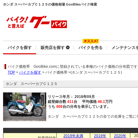
ホンダ スーパーカブＣ１２５の価格相場 GooBikeバイク検索
バイクを探す
販売店を探す
バイクを売る
メンテナンス
バイク価格帯
GooBike.comに登録されている車種のバイク価格の分布図です
TOP
>
バイクを探す
> バイク価格帯 >(ホンダ スーパーカブＣ１２５)
ホンダ スーパーカブＣ１２５
リリース年月： 2018年09月
総登録台数
411
台 平均価格
46.1
万円
うち
408
台の分布を表示しています。
ホンダ スーパーカブＣ１２５の全ての在庫をご覧に
令和 令和 令和 令和 令和 令和 令和 令和 令和 令和 令和 令和
2019年未満
2019年
2020年
2