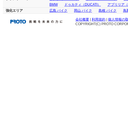
BMW
ドゥカティ（DUCATI）
アプリリア（ap
強化エリア
広島 バイク
岡山 バイク
島根 バイク
鳥
会社概要
|
利用規約
|
個人情報の
COPYRIGHT(C) PROTO CORPOR