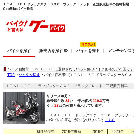
ＩＴＡＬＪＥＴ ドラッグスター３００ ブラック・レッド 正規販売新車の価格相場
GooBikeバイク検索
バイクを探す
販売店を探す
バイクを売る
メンテナンス
バイク価格帯
GooBike.comに登録されている車種のバイク価格の分布図です
TOP
>
バイクを探す
> バイク価格帯 >(ＩＴＡＬＪＥＴ ドラッグスター３０
ＩＴＡＬＪＥＴ ドラッグスター３００ ブラック・レッド 正規販売新車
リリース年月： －－
総登録台数
23
台 平均価格
110.8
万円
うち
23
台の分布を表示しています。
ＩＴＡＬＪＥＴ ドラッグスター３００ ブラック・
の全ての在庫をご覧になりたい方は
こちら
初度登録年
2019年未満
2019年
2020年
2