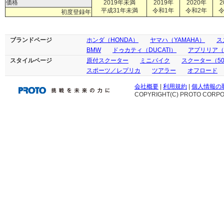
価格
2019年未満
2019年
2020年
2
平成31年未満
令和1年
令和2年
令
初度登録年
ブランドページ
ホンダ（HONDA）
ヤマハ（YAMAHA）
ス
BMW
ドゥカティ（DUCATI）
アプリリア（ap
スタイルページ
原付スクーター
ミニバイク
スクーター（50
スポーツ／レプリカ
ツアラー
オフロード
会社概要
|
利用規約
|
個人情報の
COPYRIGHT(C) PROTO CORPOR