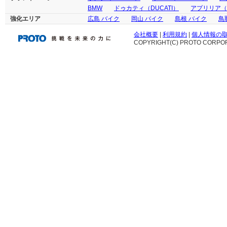
BMW
ドゥカティ（DUCATI）
アプリリア（ap
強化エリア
広島 バイク
岡山 バイク
島根 バイク
鳥
会社概要
|
利用規約
|
個人情報の
COPYRIGHT(C) PROTO CORPOR