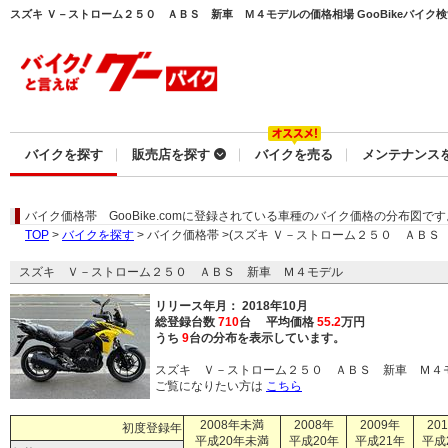
スズキ Ｖ－ストローム２５０ ＡＢＳ 新車 Ｍ４モデルの価格相場 GooBikeバイク
バイクを探す
販売店を探す
バイクを売る
メンテナンス
バイク価格帯
GooBike.comに登録されている車種のバイク価格の分布図です
TOP
>
バイクを探す
> バイク価格帯 >(スズキ Ｖ－ストローム２５０ ＡＢＳ
スズキ Ｖ－ストローム２５０ ＡＢＳ 新車 Ｍ４モデル
リリース年月： 2018年10月
総登録台数
710
台 平均価格
55.2
万円
うち
9
台の分布を表示しています。
スズキ Ｖ－ストローム２５０ ＡＢＳ 新車 Ｍ４
ご覧になりたい方は
こちら
2008年未満
2008年
2009年
20
初度登録年
平成20年未満
平成20年
平成21年
平成