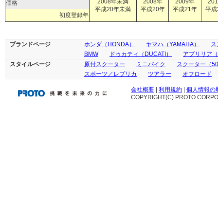
2008年未満
2008年
2009年
20
価格
平成20年未満
平成20年
平成21年
平成
初度登録年
ブランドページ
ホンダ（HONDA）
ヤマハ（YAMAHA）
ス
BMW
ドゥカティ（DUCATI）
アプリリア（ap
スタイルページ
原付スクーター
ミニバイク
スクーター（50
スポーツ／レプリカ
ツアラー
オフロード
会社概要
|
利用規約
|
個人情報の
COPYRIGHT(C) PROTO CORPOR