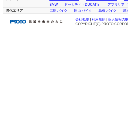
BMW
ドゥカティ（DUCATI）
アプリリア（ap
強化エリア
広島 バイク
岡山 バイク
島根 バイク
鳥
会社概要
|
利用規約
|
個人情報の
COPYRIGHT(C) PROTO CORPOR