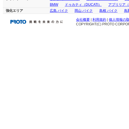
BMW
ドゥカティ（DUCATI）
アプリリア（ap
強化エリア
広島 バイク
岡山 バイク
島根 バイク
鳥
会社概要
|
利用規約
|
個人情報の
COPYRIGHT(C) PROTO CORPOR