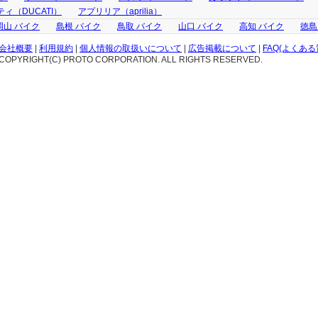
ィ（DUCATI）
アプリリア（aprilia）
岡山 バイク
島根 バイク
鳥取 バイク
山口 バイク
高知 バイク
徳島
会社概要
|
利用規約
|
個人情報の取扱いについて
|
広告掲載について
|
FAQ(よくある
COPYRIGHT(C) PROTO CORPORATION. ALL RIGHTS RESERVED.