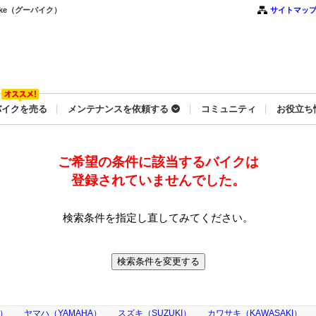
ke（グーバイク）
サイトマッ
バイクを売る
メンテナンスを依頼する
コミュニティ
お役立ち
ご希望の条件に該当するバイクは
登録されていませんでした。
検索条件を指定し直してみてください。
A）
ヤマハ（YAMAHA）
スズキ（SUZUKI）
カワサキ（KAWASAKI）