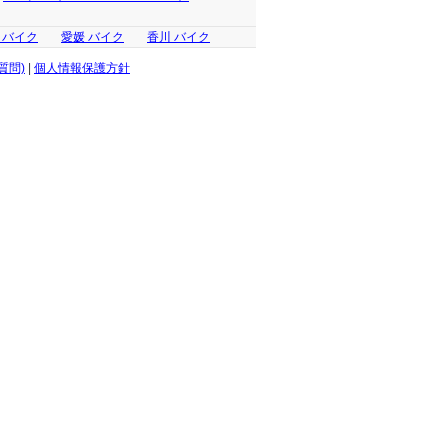
 バイク
愛媛 バイク
香川 バイク
質問)
|
個人情報保護方針