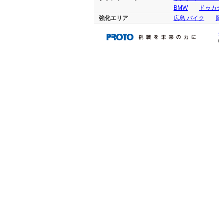
BMW
ドゥカテ
強化エリア
広島 バイク