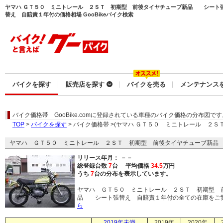
ヤマハ ＧＴ５０ ミニトレール ２ＳＴ 初期型 前後タイヤチューブ新品 シート
替え 自賠責１年付の価格相場 GooBikeバイク検索
バイクを探す
販売店を探す
バイクを売る
メンテナンス
バイク価格帯
GooBike.comに登録されている車種のバイク価格の分布図です
TOP
>
バイクを探す
> バイク価格帯 >(ヤマハ ＧＴ５０ ミニトレール 
ヤマハ ＧＴ５０ ミニトレール ２ＳＴ 初期型 前後タイヤチューブ新品
リリース年月： －－
総登録台数
7
台 平均価格
34.5
万円
うち
7
台の分布を表示しています。
ヤマハ ＧＴ５０ ミニトレール ２ＳＴ 初期型 
品 シート張替え 自賠責１年付の全ての在庫をご
ら
2019年未満
2019年
2020年