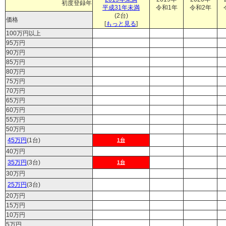
初度登録年
平成31年未満
令和1年
令和2年
(2台)
価格
[
もっと見る
]
100万円以上
95万円
90万円
85万円
80万円
75万円
70万円
65万円
60万円
55万円
50万円
45万円
(1台)
1台
40万円
35万円
(3台)
1台
30万円
25万円
(3台)
20万円
15万円
10万円
5万円