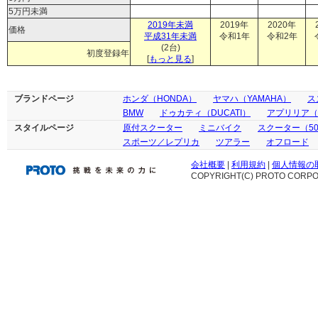
5万円未満
2019年未満
2019年
2020年
価格
平成31年未満
令和1年
令和2年
(2台)
初度登録年
[
もっと見る
]
ブランドページ
ホンダ（HONDA）
ヤマハ（YAMAHA）
ス
BMW
ドゥカティ（DUCATI）
アプリリア（ap
スタイルページ
原付スクーター
ミニバイク
スクーター（50
スポーツ／レプリカ
ツアラー
オフロード
会社概要
|
利用規約
|
個人情報の
COPYRIGHT(C) PROTO CORPOR