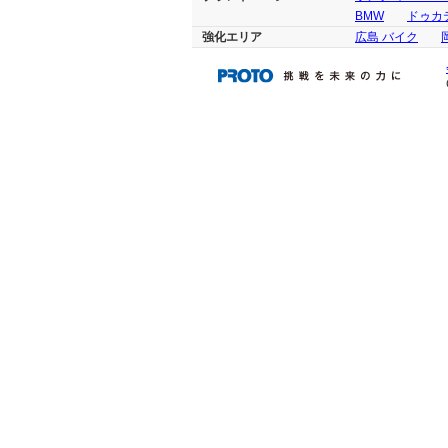
BMW
ドゥカテ
強化エリア
広島 バイク