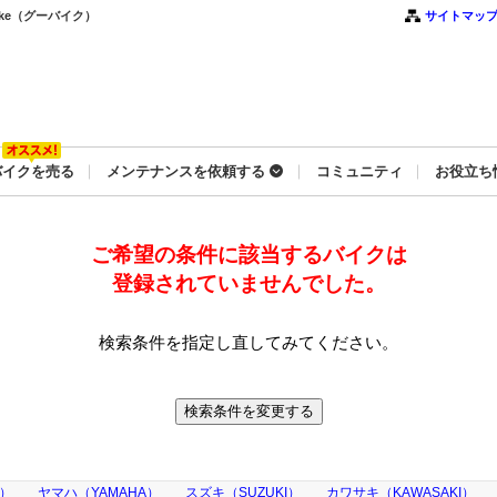
ke（グーバイク）
サイトマッ
バイクを売る
メンテナンスを依頼する
コミュニティ
お役立ち
ご希望の条件に該当するバイクは
登録されていませんでした。
検索条件を指定し直してみてください。
A）
ヤマハ（YAMAHA）
スズキ（SUZUKI）
カワサキ（KAWASAKI）