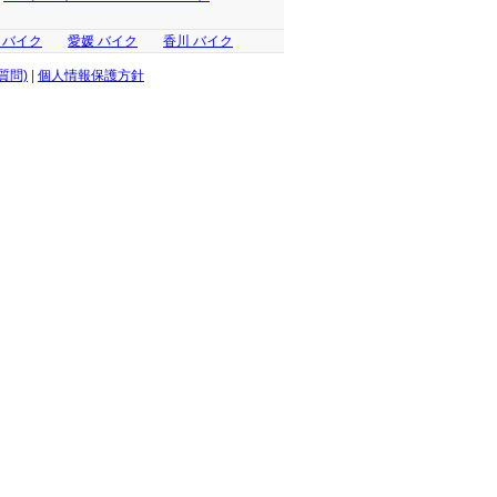
 バイク
愛媛 バイク
香川 バイク
質問)
|
個人情報保護方針