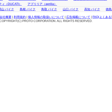
ィ（DUCATI）
アプリリア（aprilia）
岡山 バイク
島根 バイク
鳥取 バイク
山口 バイク
高知 バイク
徳島
会社概要
|
利用規約
|
個人情報の取扱いについて
|
広告掲載について
|
FAQ(よくある
COPYRIGHT(C) PROTO CORPORATION. ALL RIGHTS RESERVED.