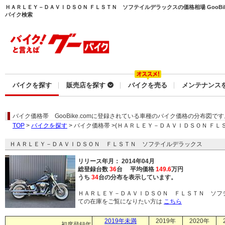
ＨＡＲＬＥＹ－ＤＡＶＩＤＳＯＮ ＦＬＳＴＮ ソフテイルデラックスの価格相場 GooBi
バイク検索
バイクを探す
販売店を探す
バイクを売る
メンテナンス
バイク価格帯
GooBike.comに登録されている車種のバイク価格の分布図です
TOP
>
バイクを探す
> バイク価格帯 >(ＨＡＲＬＥＹ－ＤＡＶＩＤＳＯＮ Ｆ
ＨＡＲＬＥＹ－ＤＡＶＩＤＳＯＮ ＦＬＳＴＮ ソフテイルデラックス
リリース年月： 2014年04月
総登録台数
36
台 平均価格
149.6
万円
うち
34
台の分布を表示しています。
ＨＡＲＬＥＹ－ＤＡＶＩＤＳＯＮ ＦＬＳＴＮ ソフ
ての在庫をご覧になりたい方は
こちら
2019年未満
2019年
2020年
初度登録年