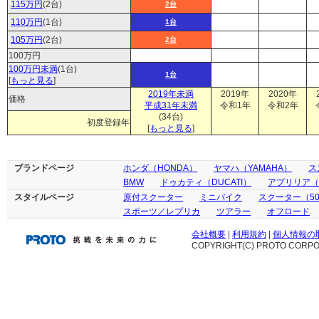
115万円
(2台)
2台
110万円
(1台)
1台
105万円
(2台)
2台
100万円
100万円未満
(1台)
1台
[
もっと見る
]
2019年未満
2019年
2020年
価格
平成31年未満
令和1年
令和2年
(34台)
初度登録年
[
もっと見る
]
ブランドページ
ホンダ（HONDA）
ヤマハ（YAMAHA）
ス
BMW
ドゥカティ（DUCATI）
アプリリア（ap
スタイルページ
原付スクーター
ミニバイク
スクーター（50
スポーツ／レプリカ
ツアラー
オフロード
会社概要
|
利用規約
|
個人情報の
COPYRIGHT(C) PROTO CORPOR