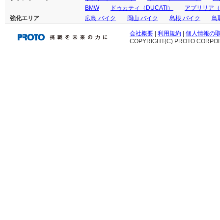
BMW
ドゥカティ（DUCATI）
アプリリア（ap
強化エリア
広島 バイク
岡山 バイク
島根 バイク
鳥
会社概要
|
利用規約
|
個人情報の
COPYRIGHT(C) PROTO CORPOR