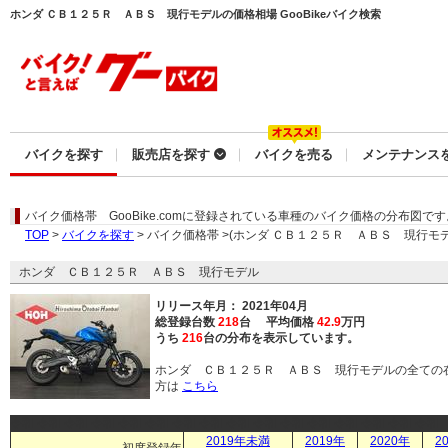
ホンダ ＣＢ１２５Ｒ ＡＢＳ 現行モデルの価格相場 GooBikeバイク検索
バイクを探す
販売店を探す
バイクを売る
メンテナンス
バイク価格帯
GooBike.comに登録されている車種のバイク価格の分布図です
TOP
>
バイクを探す
> バイク価格帯 >(ホンダ ＣＢ１２５Ｒ ＡＢＳ 現行モデ
ホンダ ＣＢ１２５Ｒ ＡＢＳ 現行モデル
リリース年月： 2021年04月
総登録台数
218
台 平均価格
42.9
万円
うち
216
台の分布を表示しています。
ホンダ ＣＢ１２５Ｒ ＡＢＳ 現行モデルの全ての
方は
こちら
令和 令和 令和 令和 令和 令和 令和 令和 令和 令和 令和 令和 令和 令和 令和 令和
2019年未満
2019年
2020年
2