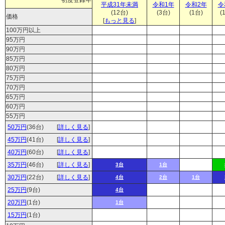
初度登録年
平成31年未満
令和1年
令和2年
令
(12台)
(3台)
(1台)
(
価格
[
もっと見る
]
100万円以上
95万円
90万円
85万円
80万円
75万円
70万円
65万円
60万円
55万円
50万円
(36台)
[
詳しく見る
]
45万円
(41台)
[
詳しく見る
]
40万円
(60台)
[
詳しく見る
]
35万円
(46台)
[
詳しく見る
]
3台
1台
30万円
(22台)
[
詳しく見る
]
4台
2台
1台
25万円
(9台)
4台
20万円
(1台)
1台
15万円
(1台)