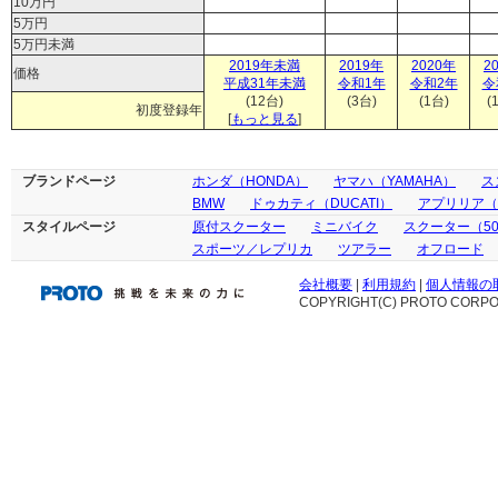
10万円
5万円
5万円未満
2019年未満
2019年
2020年
2
価格
平成31年未満
令和1年
令和2年
令
(12台)
(3台)
(1台)
(
初度登録年
[
もっと見る
]
ブランドページ
ホンダ（HONDA）
ヤマハ（YAMAHA）
ス
BMW
ドゥカティ（DUCATI）
アプリリア（ap
スタイルページ
原付スクーター
ミニバイク
スクーター（50
スポーツ／レプリカ
ツアラー
オフロード
会社概要
|
利用規約
|
個人情報の
COPYRIGHT(C) PROTO CORPOR