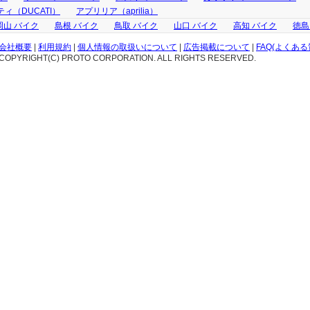
ィ（DUCATI）
アプリリア（aprilia）
岡山 バイク
島根 バイク
鳥取 バイク
山口 バイク
高知 バイク
徳島
会社概要
|
利用規約
|
個人情報の取扱いについて
|
広告掲載について
|
FAQ(よくある
COPYRIGHT(C) PROTO CORPORATION. ALL RIGHTS RESERVED.