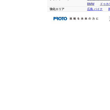
BMW
ドゥカテ
強化エリア
広島 バイク