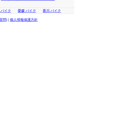
 バイク
愛媛 バイク
香川 バイク
質問)
|
個人情報保護方針