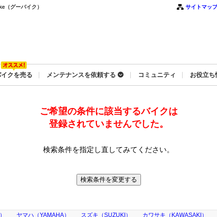
ke（グーバイク）
サイトマッ
バイクを売る
メンテナンスを依頼する
コミュニティ
お役立ち
ご希望の条件に該当するバイクは
登録されていませんでした。
検索条件を指定し直してみてください。
A）
ヤマハ（YAMAHA）
スズキ（SUZUKI）
カワサキ（KAWASAKI）