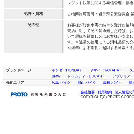
レジット決済に関する与信管理・債権
免許・資格
古物商許可番号：岩手県公安委員会 第
その他
お客様が対象車両の納車を受けた後1
売店に対してその旨通知した時は、お
いて瑕疵を補修し又はお客様が支出し
す。※通常の使用による消耗品類の交
や経年による消耗に起因する通常の不
ブランドページ
ホンダ（HONDA）
ヤマハ（YAMAHA）
ス
BMW
ドゥカティ（DUCATI）
アプリリア（ap
強化エリア
広島 バイク
岡山 バイク
島根 バイク
鳥
会社概要
|
利用規約
|
個人情報の
COPYRIGHT(C) PROTO CORPOR