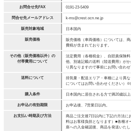
お問合せ先FAX
0191-23-5409
問合せ先メールアドレス
k-ms@crest.ocn.ne.jp
販売対象地域
日本国内
販売価格
販売価格（車両価格）については、商
費税が含まれております。
その他（販売価格以外）の
法定費用（各種税金）、自賠責保険料
付帯費用について
他、別途記載の送料（陸送費用）がか
り異なりますので事前にお問い合わせ
送料について
排気量・配送エリア・車種により異なりま
についてはお問い合わせください）※
購入条件
日本国内に居住される方で満20歳以
お申込の有効期限
お申込後、7営業日以内。
お支払い時期及び方法
商品ご注文後7日以内に下記の方法に
料はお客様負担となります）■各種オ
座への入金確認後、商品を発送いたし