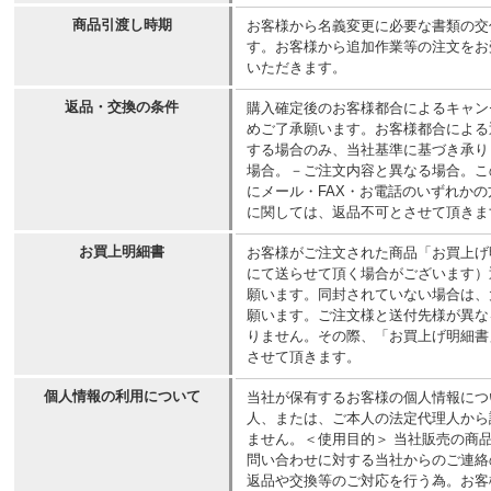
商品引渡し時期
お客様から名義変更に必要な書類の交
す。お客様から追加作業等の注文をお
いただきます。
返品・交換の条件
購入確定後のお客様都合によるキャン
めご了承願います。お客様都合による
する場合のみ、当社基準に基づき承り
場合。－ご注文内容と異なる場合。こ
にメール・FAX・お電話のいずれか
に関しては、返品不可とさせて頂きま
お買上明細書
お客様がご注文された商品「お買上げ
にて送らせて頂く場合がございます）
願います。同封されていない場合は、
願います。ご注文様と送付先様が異な
りません。その際、「お買上げ明細書
させて頂きます。
個人情報の利用について
当社が保有するお客様の個人情報につ
人、または、ご本人の法定代理人から
ません。＜使用目的＞ 当社販売の商
問い合わせに対する当社からのご連絡
返品や交換等のご対応を行う為。お客