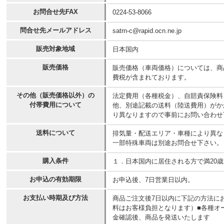
お問合せ先FAX
0224-53-8066
問合せ先メールアドレス
satrn-c@rapid.ocn.ne.jp
販売対象地域
日本国内
販売価格
販売価格（車両価格）については、商
費税が含まれております。
その他（販売価格以外）の
法定費用（各種税金）、自賠責保険料
付帯費用について
他、別途記載の送料（陸送費用）がか
り異なりますので事前にお問い合わせ
送料について
排気量・配送エリア・車種により異な
一部特殊車両は別途お問合せ下さい。
購入条件
１．日本国内に居住される方で満20
お申込の有効期限
お申込後、7日営業日以内。
お支払い時期及び方法
商品ご注文後7日以内に下記の方法に
料はお客様負担となります）■各種オー
金確認後、商品を発送いたします