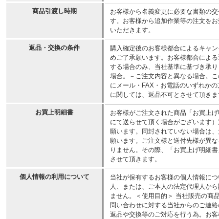
商品引渡し時期
お客様から名義変更に必要な書類の交
す。お客様から追加作業等の注文をお
いただきます。
返品・交換の条件
購入確定後のお客様都合によるキャン
めご了承願います。お客様都合による
する場合のみ、当社基準に基づき承り
場合。－ご注文内容と異なる場合。こ
にメール・FAX・お電話のいずれか
に関しては、返品不可とさせて頂きま
お買上明細書
お客様がご注文された商品「お買上げ
にて送らせて頂く場合がございます）
願います。同封されていない場合は、
願います。ご注文様と送付先様が異な
りません。その際、「お買上げ明細書
させて頂きます。
個人情報の利用について
当社が保有するお客様の個人情報につ
人、または、ご本人の法定代理人から
ません。＜使用目的＞ 当社販売の商
問い合わせに対する当社からのご連絡
返品や交換等のご対応を行う為。お客