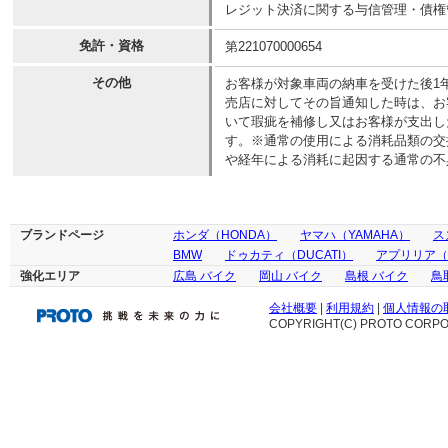
レジット決済に関する与信管理・債権
免許・資格
第221070000654
その他
お客様が対象車両の納車を受けた後1
売店に対してその旨通知した時は、お
いて瑕疵を補修し又はお客様が支出し
す。※通常の使用による消耗品類の交
や経年による消耗に起因する通常の不
ブランドページ
ホンダ（HONDA）
ヤマハ（YAMAHA）
ス
BMW
ドゥカティ（DUCATI）
アプリリア（ap
強化エリア
広島 バイク
岡山 バイク
島根 バイク
鳥
会社概要
|
利用規約
|
個人情報の
COPYRIGHT(C) PROTO CORPOR