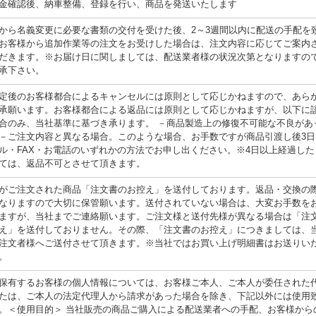
金確認後、納車整備、登録を行い、商品を発送いたします
から名義変更に必要な書類の交付を受けた後、2～3週間以内に配送の手配を
お客様から追加作業等の注文をお受けした場合は、注文内容に応じてご案内
だきます。※お届け日に関しましては、配送業者様の状況次第となりますの
承下さい。
定後のお客様都合によるキャンセルには原則として応じかねますので、あら
承願います。お客様都合による返品には原則として応じかねますが、以下に
合のみ、当社基準に基づき承ります。 －商品製造上の修復不可能な不良があ
－ご注文内容と異なる場合。このような場合、お手数ですが商品引渡し後3日
ル・FAX・お電話のいずれかの方法でお申し出ください。※4日以上経過した
ては、返品不可とさせて頂きます。
がご注文された商品「注文書のお控え」を送付しております。返品・交換の
なりますので大切に保管願います。送付されていない場合は、大変お手数を
ますが、当社までご連絡願います。ご注文様と送付先様が異なる場合は「注
え」を送付しておりません。その際、「注文書のお控え」につきましては、
注文者様へご送付させて頂きます。※当社ではお買い上げ明細書はお送りい
。
保有するお客様の個人情報については、お客様ご本人、ご本人が委任された
たは、ご本人の法定代理人から請求があった場合を除き、下記以外には使用
。＜使用目的＞ 当社販売の商品ご購入による配送業者への手配、お客様から