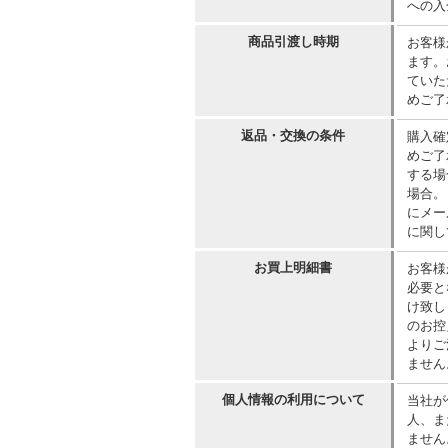
への入
商品引渡し時期
お客様
ます。
ていた
めご了
返品・交換の条件
購入確
めご了
する場
場合。
にメー
に関し
お買上明細書
お客様
必要と
け致し
のお控
よりご
ません
個人情報の利用について
当社が
人、ま
ません