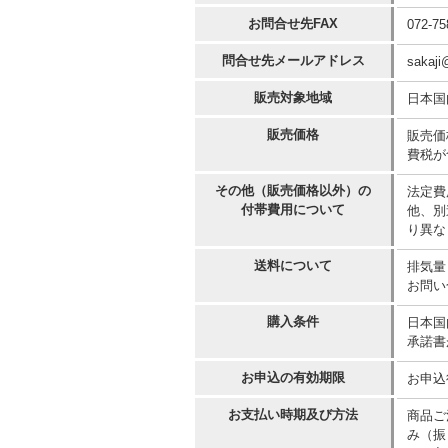
お問合せ先FAX
072-75
問合せ先メールアドレス
sakaji
販売対象地域
日本国
販売価格
販売価
費税が
その他（販売価格以外）の
法定費
付帯費用について
他、別
り異な
送料について
排気量
お問い
購入条件
日本国
承諾書
お申込の有効期限
お申込
お支払い時期及び方法
商品ご
み（振