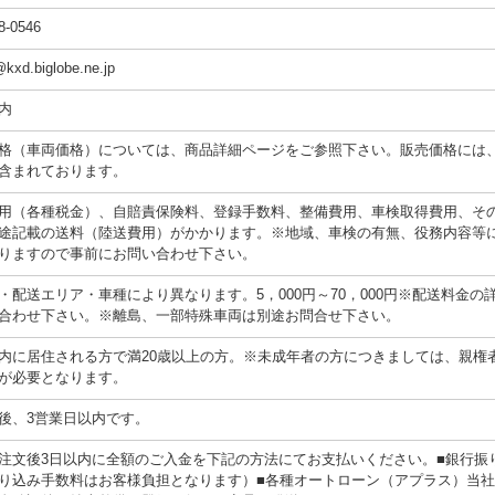
8-0546
@kxd.biglobe.ne.jp
内
格（車両価格）については、商品詳細ページをご参照下さい。販売価格には
含まれております。
用（各種税金）、自賠責保険料、登録手数料、整備費用、車検取得費用、そ
途記載の送料（陸送費用）がかかります。※地域、車検の有無、役務内容等
りますので事前にお問い合わせ下さい。
・配送エリア・車種により異なります。5，000円～70，000円※配送料金の
合わせ下さい。※離島、一部特殊車両は別途お問合せ下さい。
内に居住される方で満20歳以上の方。※未成年者の方につきましては、親権
が必要となります。
後、3営業日以内です。
注文後3日以内に全額のご入金を下記の方法にてお支払いください。■銀行振
り込み手数料はお客様負担となります）■各種オートローン（アプラス）当