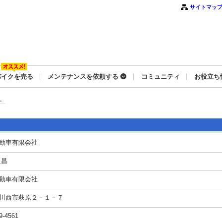
サイトマッ
バイクを売る
メンテナンスを依頼する
コミュニティ
お役立ち
。
動車有限会社
良昌
動車有限会社
川西市萩原２－１－７
9-4561