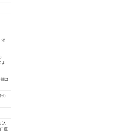
、消
の
によ
詳細は
者の
り込
社口座