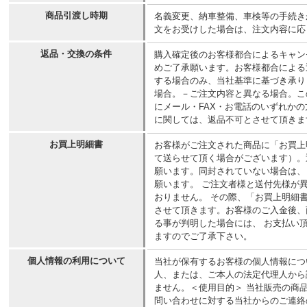
商品引渡し時期
名義変更、納車整備、車検等の手続き
文をお受けした場合は、注文内容に応
返品・交換の条件
購入確定後のお客様都合によるキャン
めご了承願います。お客様都合による
する場合のみ、当社基準に基づき承り
場合。－ご注文内容と異なる場合。こ
にメール・FAX・お電話のいずれか
に関しては、返品不可とさせて頂きま
お買上明細書
お客様がご注文された商品に「お買上
て送らせて頂く場合がございます）。
願います。同封されていない場合は、
願います。 ご注文者様と送付先様が
おりません。 その際、「お買上明細
させて頂きます。お客様のご入金後、
る事が判明した場合には、 お支払い
ますのでご了承下さい。
個人情報の利用について
当社が保有するお客様の個人情報につ
人、または、ご本人の法定代理人から
ません。＜使用目的＞ 当社販売の商
問い合わせに対する当社からのご連絡