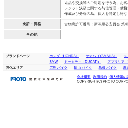
返品や交換等のご対応を行う為。お客
レジット決済に関する与信管理・債権
作成及び分析の為。個人を特定し得な
免許・資格
古物商許可番号：新潟県公安員会 第4613
その他
ブランドページ
ホンダ（HONDA）
ヤマハ（YAMAHA）
ス
BMW
ドゥカティ（DUCATI）
アプリリア（ap
強化エリア
広島 バイク
岡山 バイク
島根 バイク
鳥
会社概要
|
利用規約
|
個人情報の
COPYRIGHT(C) PROTO CORPOR