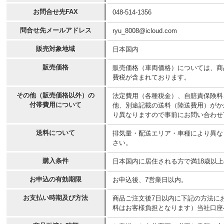
お問合せ先FAX
048-514-1356
問合せ先メールアドレス
ryu_8008@icloud.com
販売対象地域
日本国内
販売価格
販売価格（車両価格）については、商
費税が含まれております。
その他（販売価格以外）の
法定費用（各種税金）、自賠責保険料
付帯費用について
他、別途記載の送料（陸送費用）がか
り異なりますので事前にお問い合わせ
送料について
排気量・配送エリア・車種により異な
さい。
購入条件
日本国内に居住される方で満18歳以
お申込の有効期限
お申込後、7営業日以内。
お支払い時期及び方法
商品ご注文後7日以内に下記の方法に
料はお客様負担となります）当社口座