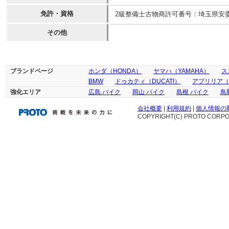
免許・資格
2級整備士古物商許可番号：埼玉県安委員会 
その他
ブランドページ
ホンダ（HONDA）
ヤマハ（YAMAHA）
ス
BMW
ドゥカティ（DUCATI）
アプリリア（ap
強化エリア
広島 バイク
岡山 バイク
島根 バイク
鳥
会社概要
|
利用規約
|
個人情報の
COPYRIGHT(C) PROTO CORPOR