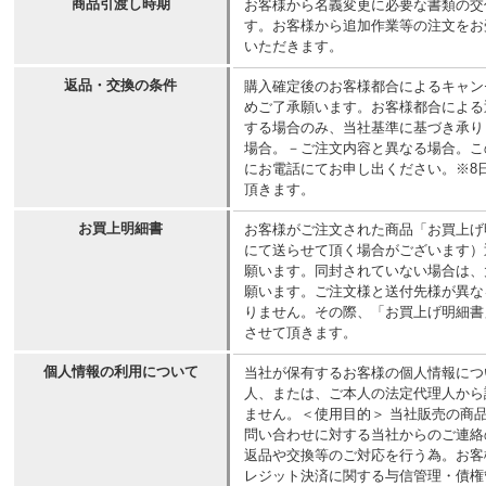
商品引渡し時期
お客様から名義変更に必要な書類の交
す。お客様から追加作業等の注文をお
いただきます。
返品・交換の条件
購入確定後のお客様都合によるキャン
めご了承願います。お客様都合による
する場合のみ、当社基準に基づき承り
場合。－ご注文内容と異なる場合。こ
にお電話にてお申し出ください。※8
頂きます。
お買上明細書
お客様がご注文された商品「お買上げ
にて送らせて頂く場合がございます）
願います。同封されていない場合は、
願います。ご注文様と送付先様が異な
りません。その際、「お買上げ明細書
させて頂きます。
個人情報の利用について
当社が保有するお客様の個人情報につ
人、または、ご本人の法定代理人から
ません。＜使用目的＞ 当社販売の商
問い合わせに対する当社からのご連絡
返品や交換等のご対応を行う為。お客
レジット決済に関する与信管理・債権