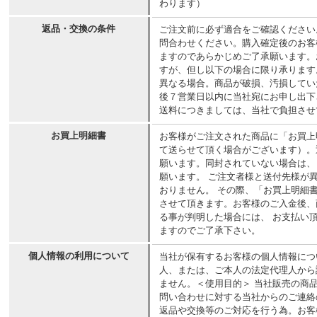
わります）
返品・交換の条件
ご注文前に必ず適合をご確認ください
問合わせください。購入確定後のお客
ますのであらかじめご了承願います。
すが、但し以下の場合に限り承ります
異なる場合。商品が破損、汚損してい
後７営業日以内に当社宛にお申し出下
送料につきましては、当社で負担させ
お買上明細書
お客様がご注文された商品に「お買上
て送らせて頂く場合がございます）。
願います。同封されていない場合は、
願います。 ご注文者様と送付先様が
おりません。 その際、「お買上明細
させて頂きます。お客様のご入金後、
る事が判明した場合には、 お支払い
ますのでご了承下さい。
個人情報の利用について
当社が保有するお客様の個人情報につ
人、または、ご本人の法定代理人から
ません。＜使用目的＞ 当社販売の商
問い合わせに対する当社からのご連絡
返品や交換等のご対応を行う為。お客