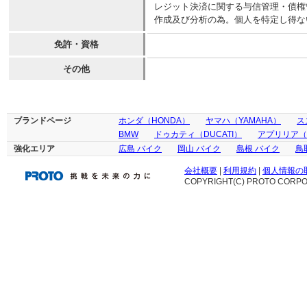
レジット決済に関する与信管理・債権
作成及び分析の為。個人を特定し得な
免許・資格
その他
ブランドページ
ホンダ（HONDA）
ヤマハ（YAMAHA）
ス
BMW
ドゥカティ（DUCATI）
アプリリア（ap
強化エリア
広島 バイク
岡山 バイク
島根 バイク
鳥
会社概要
|
利用規約
|
個人情報の
COPYRIGHT(C) PROTO CORPOR