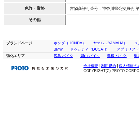
免許・資格
古物商許可番号：神奈川県公安員会 第45
その他
ブランドページ
ホンダ（HONDA）
ヤマハ（YAMAHA）
ス
BMW
ドゥカティ（DUCATI）
アプリリア（ap
強化エリア
広島 バイク
岡山 バイク
島根 バイク
鳥
会社概要
|
利用規約
|
個人情報の
COPYRIGHT(C) PROTO CORPOR