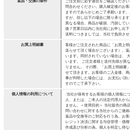
返品・交換の条件
ご注文前に必ず適合をご確認ください
問合わせください。購入確定後のお客
ますのであらかじめご了承願います。
すが、但し以下の場合に限り承ります
異なる場合。商品が破損、汚損してい
後７営業日以内に当社宛にお申し出下
送料につきましては、当社で負担させ
お買上明細書
客様がご注文された商品に「お買上明
送らせて頂く場合がございます）。返
います。同封されていない場合は、 
います。 ご注文者様と送付先様が異
りません。 その際、「お買上明細書
せて頂きます。お客様のご入金後、商
事が判明した場合には、 お支払い頂
すのでご了承下さい。
個人情報の利用について
:当社が保有するお客様の個人情報に
人、または、ご本人の法定代理人から
ません。＜使用目的＞ 当社販売の商
問い合わせに対する当社からのご連絡
返品や交換等のご対応を行う為。お客
レジット決済に関する与信管理・債権
作成及び分析の為。個人を特定し得な