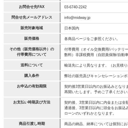
お問合せ先FAX
03-6740-2242
問合せ先メールアドレス
info@midway.jp
販売対象地域
日本国内
販売価格
各商品ページをご参照ください。
その他（販売価格以外）の
付帯費用（オイル交換費用/バッテリ
付帯費用について
数料）非課税費用（自賠責保険/自動車
送料について
輸送先により異なります。（お見積り
購入条件
弊社の販売及びキャンセレーションポ
お申込の有効期限
契約後3営業日以内のお振込みとなり
再開いたします。予めご了承ください
お支払い時期及び方法
契約後、3営業日以内に内金または全
通過後、3営業日以内に頭金をお振込
ローンのいずれかとなります。
商品引渡し時期
商品の納品、納車については個別にお