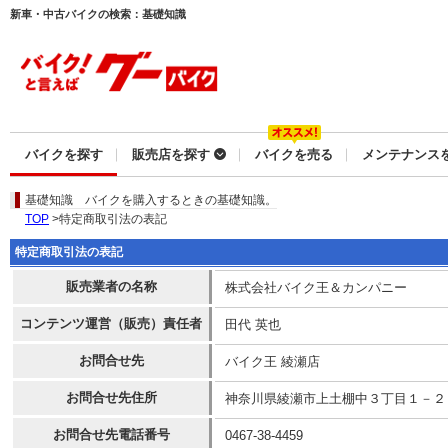
新車・中古バイクの検索：基礎知識
バイクを探す
販売店を探す
バイクを売る
メンテナンス
基礎知識
バイクを購入するときの基礎知識。
TOP
>特定商取引法の表記
特定商取引法の表記
販売業者の名称
株式会社バイク王＆カンパニー
コンテンツ運営（販売）責任者
田代 英也
お問合せ先
バイク王 綾瀬店
お問合せ先住所
神奈川県綾瀬市上土棚中３丁目１－２
お問合せ先電話番号
0467-38-4459