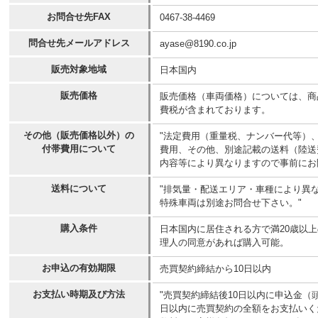
お問合せ先FAX
0467-38-4469
問合せ先メールアドレス
ayase@8190.co.jp
販売対象地域
日本国内
販売価格
販売価格（車両価格）については、商
費税が含まれております。
その他（販売価格以外）の
"法定費用（重量税、ナンバー代等）
付帯費用について
費用、その他、別途記載の送料（陸送
内容等により異なりますので事前にお
送料について
"排気量・配送エリア・車種により異なり
特殊車両は別途お問合せ下さい。"
購入条件
日本国内に居住される方で満20歳以
理人の同意があれば購入可能。
お申込の有効期限
売買契約締結から10日以内
お支払い時期及び方法
"売買契約締結後10日以内に申込金（
日以内に売買契約の全額をお支払いく