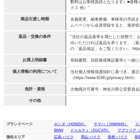
数料はお客様負担となります）■各種
クス 他）"
商品引渡し時期
名義変更、納車整備、車検等の手続き
ムページから会員登録すると、進捗状
返品・交換の条件
"当社の返品基準を満たした状態で、
出いただければ返品を承ります。（返
の「返品保証」をご覧ください。 https://www.
お買上明細書
登録書類、自賠責保険証書等と一緒に
個人情報の利用について
当社個人情報保護指針に基づき、適正
（https://www.8190.jp/privacy.html）
免許・資格
古物商許可番号：神奈川県公安委員会許可 N
その他
ブランドページ
ホンダ（HONDA）
ヤマハ（YAMAHA）
ス
BMW
ドゥカティ（DUCATI）
アプリリア（ap
強化エリア
広島 バイク
岡山 バイク
島根 バイク
鳥