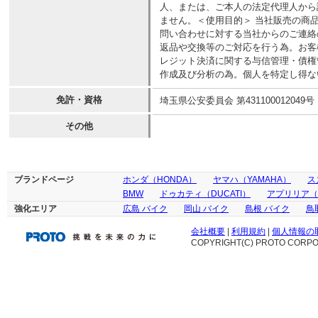
人、または、ご本人の法定代理人から
ません。＜使用目的＞ 当社販売の商
問い合わせに対する当社からのご連絡
返品や交換等のご対応を行う為。お客
レジット決済に関する与信管理・債権
作成及び分析の為。個人を特定し得な
免許・資格
埼玉県公安委員会 第431100012049号
その他
ブランドページ
ホンダ（HONDA）
ヤマハ（YAMAHA）
ス
BMW
ドゥカティ（DUCATI）
アプリリア（ap
強化エリア
広島 バイク
岡山 バイク
島根 バイク
鳥
会社概要
|
利用規約
|
個人情報の
COPYRIGHT(C) PROTO CORPOR