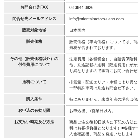
お問合せ先FAX
03-3844-3926
問合せ先メールアドレス
info@orientalmotors-ueno.com
販売対象地域
日本国内
販売価格
販売価格（車両価格）については、商
費税が含まれております。
その他（販売価格以外）の
法定費用（各種税金）、自賠責保険料
付帯費用について
他、別途記載の送料（陸送費用）がか
り異なりますので事前にお問い合わせ
送料について
排気量・配送エリア・車種により異なりま
一部特殊車両は別途お問合せ下さい。
購入条件
特にありません。未成年者の場合は保
お申込の有効期限
お申込後、7営業日以内。
お支払い時期及び方法
商品ご注文後10日以内に下記の方法
料はお客様負担となります）■各種オ
入金確認後、商品を発送いたします