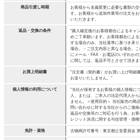
商品引渡し時期
お客様から名義変更に必要な書類の交
す。お客様から追加作業等の注文をお
いただきます。
返品・交換の条件
"購入確定後のお客様都合によるキャ
めご了承願います。お客様都合による
する場合のみ、当社基準に基づき承り
場合。－ご注文内容と異なる場合。こ
にメール・FAX・お電話のいずれか
に関しては、返品不可とさせて頂きま
お買上明細書
"注文書（契約書）がお買い上げ明細
お送りいたしません。"
個人情報の利用について
"当社が保有するお客様の個人情報に
人、または、ご本人の法定代理人から
ません。＜使用目的＞ 当社販売の商
問い合わせに対する当社からのご連絡
返品や交換等のご対応を行う為。お客
レジット決済に関する与信管理・債権
免許・資格
古物商許可番号：東京都公安委員会 第3066