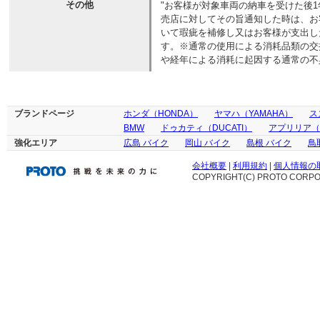
その他
"お客様が対象車両の納車を受けた後
売店に対してその旨通知した時は、お
いて瑕疵を補修し又はお客様が支出し
す。※通常の使用による消耗品類の交
や経年による消耗に起因する通常の不
ブランドページ
ホンダ（HONDA）
ヤマハ（YAMAHA）
ス
BMW
ドゥカティ（DUCATI）
アプリリア（ap
強化エリア
広島 バイク
岡山 バイク
島根 バイク
鳥
会社概要
|
利用規約
|
個人情報の
COPYRIGHT(C) PROTO CORPOR