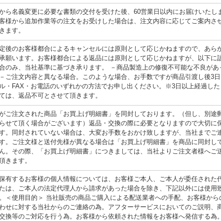
から名義変更に必要な書類の交付を受けた後、60営業日以内にお届けいたし
客様から追加作業等の注文をお受けした場合は、注文内容に応じてご案内さ
きます。
定後のお客様都合によるキャンセルには原則として応じかねますので、あら
承願います。お客様都合による返品には原則として応じかねますが、以下に
合のみ、当社基準に基づき承ります。 －商品製造上の修復不可能な不良があ
－ご注文内容と異なる場合。このような場合、お手数ですが商品引渡し後3日
ル・FAX・お電話のいずれかの方法でお申し出ください。※3日以上経過した
ては、返品不可とさせて頂きます。
がご注文された商品「お買上げ明細書」を同封しております。（但し、別途
らせて頂く場合がございます）返品・交換の際に必要となりますので大切に
す。同封されていない場合は、大変お手数をおかけ致しますが、当社までご
す。ご注文様と送付先様が異なる場合は「お買上げ明細書」を商品に同封し
ん。その際、「お買上げ明細書」につきましては、当社よりご注文者様へご
頂きます。
保有するお客様の個人情報については、お客様ご本人、ご本人が委任された
たは、ご本人の法定代理人から請求があった場合を除き、下記以外には使用
。＜使用目的＞ 当社販売の商品ご購入による配送業者への手配、お客様から
わせに対する当社からのご連絡の為。アフターサービスにおいてのご説明、
交換等のご対応を行う為。お客様から依頼された情報をお客様へ発信する為