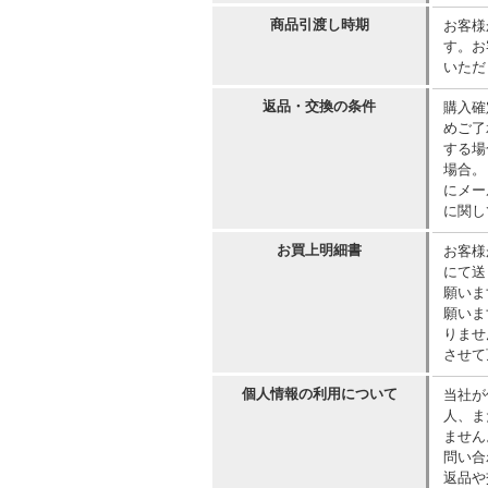
商品引渡し時期
お客様
す。お
いただ
返品・交換の条件
購入確
めご了
する場
場合。
にメー
に関し
お買上明細書
お客様
にて送
願いま
願いま
りませ
させて
個人情報の利用について
当社が
人、ま
ません
問い合
返品や