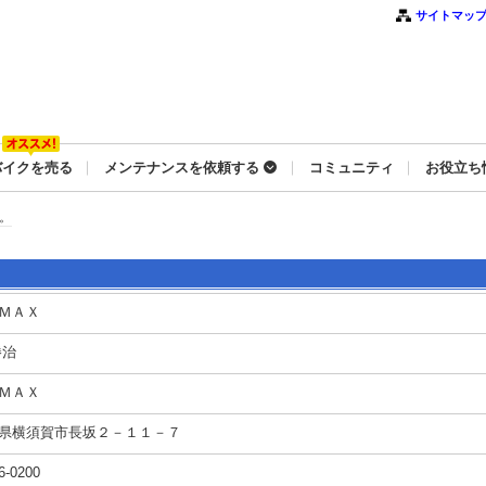
サイトマッ
バイクを売る
メンテナンスを依頼する
コミュニティ
お役立ち
。
ＭＡＸ
勝治
ＭＡＸ
県横須賀市長坂２－１１－７
6-0200