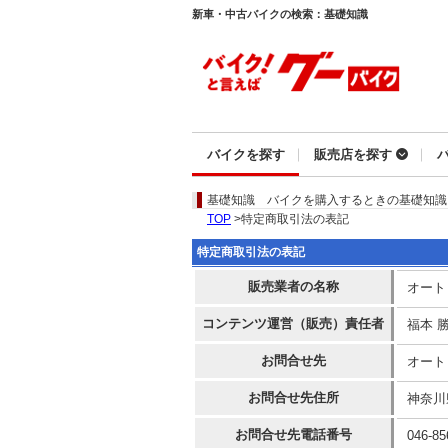
新車・中古バイクの検索：基礎知識
バイクを探す
販売店を探す
基礎知識
バイクを購入するときの基礎知識
TOP
>特定商取引法の表記
特定商取引法の表記
販売業者の名称
オート
コンテンツ運営（販売）責任者
福本 
お問合せ先
オート
お問合せ先住所
神奈川
お問合せ先電話番号
046-85