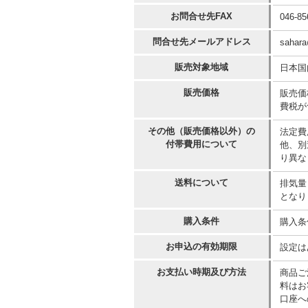
お問合せ先FAX
046-85
問合せ先メールアドレス
sahar
販売対象地域
日本国
販売価格
販売価
費税が
その他（販売価格以外）の
法定費
付帯費用について
他、別
り異な
送料について
排気量
となり
購入条件
購入条
お申込の有効期限
設定は
お支払い時期及び方法
商品ご
料はお
口座へ