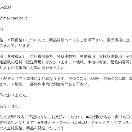
6-2230
a@maxmax.co.jp
内
格（車両価格）については、商品詳細ページをご参照下さい。販売価格には
含まれております。
用（各種税金）、自賠責保険料、登録手数料、整備費用、車検取得費用、そ
途記載の送料（陸送費用）がかかります。※地域、車検の有無、役務内容等
りますので事前にお問い合わせ下さい。
・配送エリア・車種により異なります。最低金額5，000円～最高金額100，00
ます。※離島、一部特殊車両は別途お問合せ下さい。
件はありません。
ありません。
注文後5日以内に下記の方法にお支払いください。■銀行振り込み（振り込み
客様負担となります）■各種オートローン（ORICO・ジャックス・アプラス
の入金確認後、商品を発送いたします