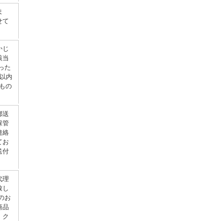
ま
せて
かじ
該当
った
以内
もの
郵送
保管
連絡
てお
送付
代理
致し
のお
商品
。ク