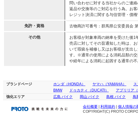
問い合わせに対する当社からのご連絡
返品や交換等のご対応を行う為。お客
レジット決済に関する与信管理・債権
免許・資格
古物商許可番号：群馬県公安委員会 第421
その他
お客様が対象車両の納車を受けた後1
売店に対してその旨通知した時は、お
いて瑕疵を補修し又はお客様が支出し
す。※通常の使用による消耗品類の交
や経年による消耗に起因する通常の不
ブランドページ
ホンダ（HONDA）
ヤマハ（YAMAHA）
ス
BMW
ドゥカティ（DUCATI）
アプリリア（ap
強化エリア
広島 バイク
岡山 バイク
島根 バイク
鳥
会社概要
|
利用規約
|
個人情報の
COPYRIGHT(C) PROTO CORPOR