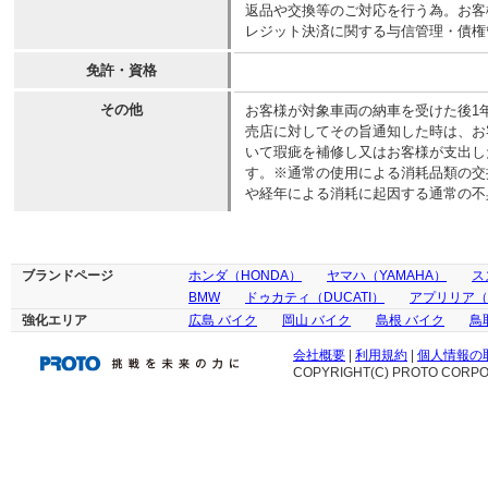
返品や交換等のご対応を行う為。お客
レジット決済に関する与信管理・債権
免許・資格
その他
お客様が対象車両の納車を受けた後1
売店に対してその旨通知した時は、お
いて瑕疵を補修し又はお客様が支出し
す。※通常の使用による消耗品類の交
や経年による消耗に起因する通常の不
ブランドページ
ホンダ（HONDA）
ヤマハ（YAMAHA）
ス
BMW
ドゥカティ（DUCATI）
アプリリア（ap
強化エリア
広島 バイク
岡山 バイク
島根 バイク
鳥
会社概要
|
利用規約
|
個人情報の
COPYRIGHT(C) PROTO CORPOR