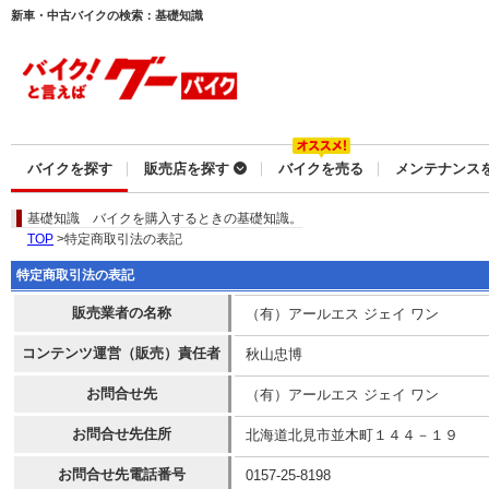
新車・中古バイクの検索：基礎知識
バイクを探す
販売店を探す
バイクを売る
メンテナンス
基礎知識
バイクを購入するときの基礎知識。
TOP
>特定商取引法の表記
特定商取引法の表記
販売業者の名称
（有）アールエス ジェイ ワン
コンテンツ運営（販売）責任者
秋山忠博
お問合せ先
（有）アールエス ジェイ ワン
お問合せ先住所
北海道北見市並木町１４４－１９
お問合せ先電話番号
0157-25-8198