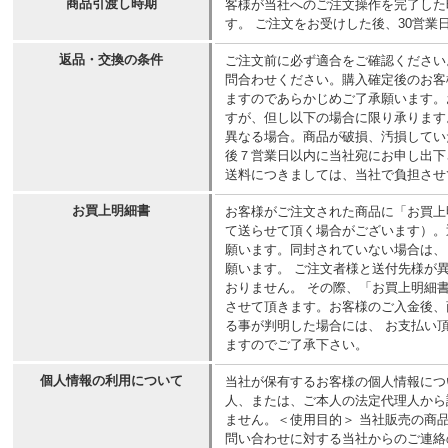
商品引渡し時期
客様が当社へのご注文操作を完了した
す。 ご注文をお受けした後、30営業
返品・交換の条件
ご注文前に必ず適合をご確認ください
問合わせください。購入確定後のお客
ますのであらかじめご了承願います。
すが、但し以下の場合に限り承ります
異なる場合。商品が破損、汚損してい
後７営業日以内に当社宛にお申し出下
送料につきましては、当社で負担させ
お買上明細書
お客様がご注文された商品に「お買上
て送らせて頂く場合がございます）。
願います。同封されていない場合は、
願います。 ご注文者様と送付先様が
おりません。 その際、「お買上明細
させて頂きます。お客様のご入金後、
る事が判明した場合には、 お支払い
ますのでご了承下さい。
個人情報の利用について
当社が保有するお客様の個人情報につ
人、または、ご本人の法定代理人から
ません。＜使用目的＞ 当社販売の商
問い合わせに対する当社からのご連絡