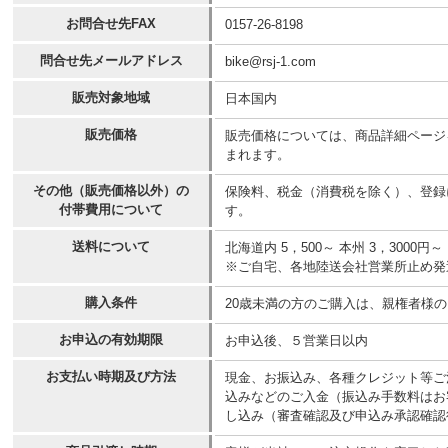
お問合せ先FAX
0157-26-8198
問合せ先メールアドレス
bike@rsj-1.com
販売対象地域
日本国内
販売価格
販売価格については、商品詳細ページ
まれます。
その他（販売価格以外）の
保険料、税金（消費税を除く）、登録
付帯費用について
す。
送料について
北海道内 5，500～ 本州 3，30
※ご自宅、各地陸送会社営業所止め発
購入条件
20歳未満の方のご購入は、親権者様
お申込の有効期限
お申込後、５営業日以内
お支払い時期及び方法
現金、お振込み、各種クレジット等ご
込みなどのご入金（振込み手数料はお
し込み（審査確認及び申込み承認確認