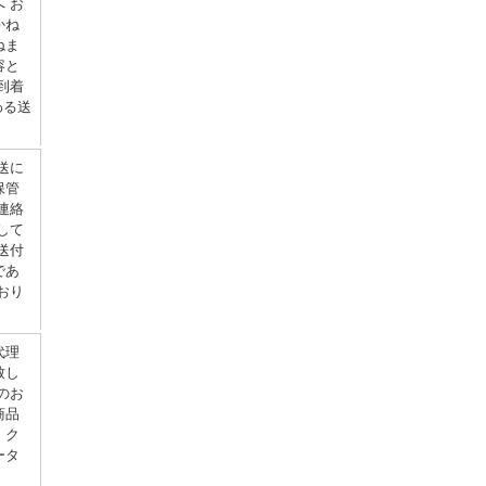
 お
かね
ねま
容と
到着
わる送
送に
保管
連絡
して
送付
であ
おり
代理
致し
のお
商品
。ク
ータ