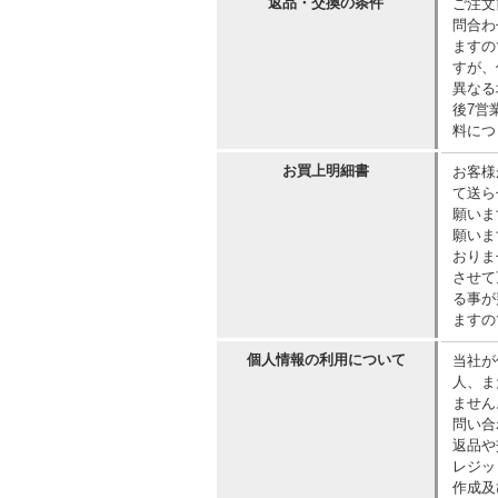
返品・交換の条件
ご注文
問合わ
ますの
すが、
異なる
後7営
料につ
お買上明細書
お客様
て送ら
願いま
願いま
おりま
させて
る事が
ますの
個人情報の利用について
当社が
人、ま
ません
問い合
返品や
レジッ
作成及