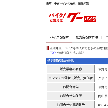
新車・中古バイクの検索：基礎知識
バイクを探す
販売店を探す
基礎知識
バイクを購入するときの基礎知識
TOP
>特定商取引法の表記
特定商取引法の表記
販売業者の名称
草野モ
コンテンツ運営（販売）責任者
クサノ
お問合せ先
草野モ
お問合せ先住所
岡山県
お問合せ先電話番号
086-45