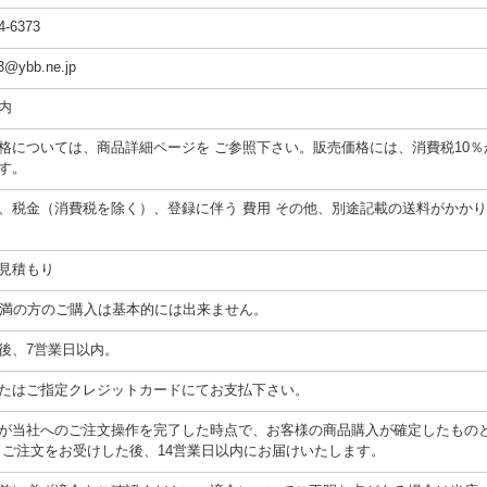
4-6373
3@ybb.ne.jp
内
格については、商品詳細ページを ご参照下さい。販売価格には、消費税10％
す。
、税金（消費税を除く）、登録に伴う 費用 その他、別途記載の送料がかか
見積もり
未満の方のご購入は基本的には出来ません。
後、7営業日以内。
たはご指定クレジットカードにてお支払下さい。
が当社へのご注文操作を完了した時点で、お客様の商品購入が確定したもの
 ご注文をお受けした後、14営業日以内にお届けいたします。