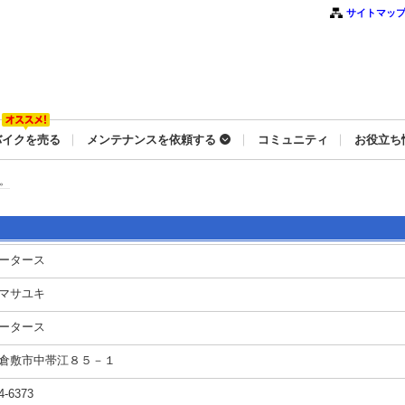
サイトマッ
バイクを売る
メンテナンスを依頼する
コミュニティ
お役立ち
。
ータース
マサユキ
ータース
倉敷市中帯江８５－１
4-6373