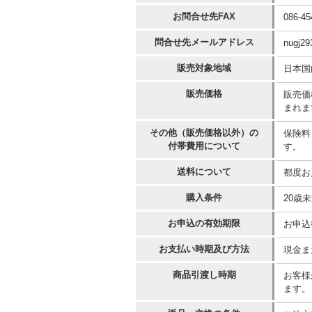
お問合せ先FAX
086-45
問合せ先メールアドレス
nugj29
販売対象地域
日本国
販売価格
販売価
まれま
その他（販売価格以外）の
保険料
付帯費用について
す。
送料について
都度お
購入条件
20歳
お申込の有効期限
お申込
お支払い時期及び方法
現金ま
商品引渡し時期
お客様
ます。