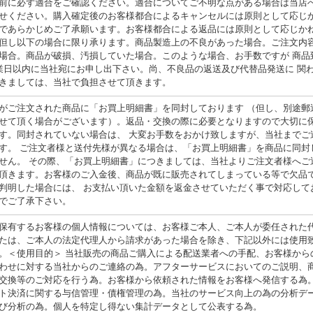
前に必ず適合をご確認ください。適合についてご不明な点がある場合は当店へ
せください。購入確定後のお客様都合によるキャンセルには原則として応じ
であらかじめご了承願います。お客様都合による返品には原則として応じか
但し以下の場合に限り承ります。商品製造上の不良があった場合。ご注文内
場合。商品が破損、汚損していた場合。このような場合、お手数ですが 商品
業日以内に当社宛にお申し出下さい。尚、不良品の返送及び代替品発送に 関
きましては、当社で負担させて頂きます。
がご注文された商品に「お買上明細書」を同封しております （但し、別途郵
せて頂く場合がございます）。返品・交換の際に必要となりますので大切に
す。同封されていない場合は、 大変お手数をおかけ致しますが、当社までご
す。 ご注文者様と送付先様が異なる場合は、「お買上明細書」を商品に同封
せん。 その際、「お買上明細書」につきましては、当社よりご注文者様へご
頂きます。お客様のご入金後、商品が既に販売されてしまっている等で欠品
判明した場合には、 お支払い頂いた金額を返金させていただく事で対応して
でご了承下さい。
保有するお客様の個人情報については、お客様ご本人、ご本人が委任された
たは、ご本人の法定代理人から請求があった場合を除き、下記以外には使用
。＜使用目的＞ 当社販売の商品ご購入による配送業者への手配、お客様から
わせに対する当社からのご連絡の為。アフターサービスにおいてのご説明、
交換等のご対応を行う為。お客様から依頼された情報をお客様へ発信する為
ト決済に関する与信管理・債権管理の為。当社のサービス向上の為の分析デ
び分析の為。個人を特定し得ない集計データとして公表する為。