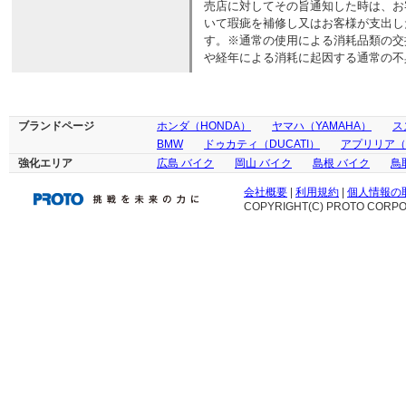
売店に対してその旨通知した時は、お
いて瑕疵を補修し又はお客様が支出し
す。※通常の使用による消耗品類の交
や経年による消耗に起因する通常の不
ブランドページ
ホンダ（HONDA）
ヤマハ（YAMAHA）
ス
BMW
ドゥカティ（DUCATI）
アプリリア（ap
強化エリア
広島 バイク
岡山 バイク
島根 バイク
鳥
会社概要
|
利用規約
|
個人情報の
COPYRIGHT(C) PROTO CORPOR