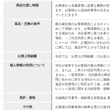
商品引渡し時期
お客様から名義変更に必要な書類の交
ます。お客様から追加作業等の注文を
ていただきます。
返品・交換の条件
購入確定後のお客様都合によるキャン
めご了承願います。お客様都合による
する場合のみ、当社基準に基づき承り
場合。－ご注文内容と異なる場合。こ
にメール・FAX・お電話のいずれか
に関しては、返品不可とさせて頂きま
お買上明細書
当店では「お買上げ明細書」のお送り
個人情報の利用について
当社が保有するお客様の個人情報につ
人、または、ご本人の法定代理人から
ません。＜使用目的＞ 当社販売の商
問い合わせに対する当社からのご連絡
返品や交換等のご対応を行う為。お客
レジット決済に関する与信管理・債権
免許・資格
古物商許可番号：徳島県公安委員会 第10
その他
お客様が対象車両の納車を受けた後1