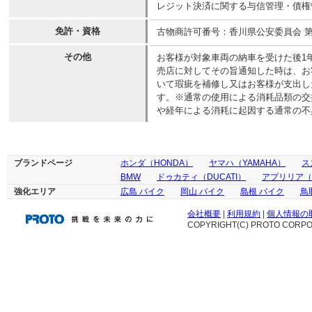
レジット決済に関する与信管理・債権
免許・資格
古物商許可番号：香川県公安委員会 第811
その他
お客様が対象車両の納車を受けた後1
売店に対してその旨通知した時は、お
いて瑕疵を補修し又はお客様が支出し
す。※通常の使用による消耗品類の交
や経年による消耗に起因する通常の不
ブランドページ
ホンダ（HONDA）
ヤマハ（YAMAHA）
ス
BMW
ドゥカティ（DUCATI）
アプリリア（ap
強化エリア
広島 バイク
岡山 バイク
島根 バイク
鳥
会社概要
|
利用規約
|
個人情報の
COPYRIGHT(C) PROTO CORPOR