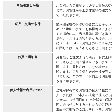
商品引渡し時期
お客様から名義変更に必要な書類の交
ます。お客様から追加作業等の注文を
ていただきます。
返品・交換の条件
購入確定後のお客様都合によるキャン
めご了承願います。お客様都合による
する場合のみ、当社基準に基づき承り
場合。－ご注文内容と異なる場合。こ
にメール・FAX・お電話のいずれか
に関しては、返品不可とさせて頂きま
お買上明細書
お客様がご注文された商品「お買上げ
にて送らせて頂く場合がございます）
願います。同封されていない場合は、
願います。ご注文様と送付先様が異な
りません。その際、「お買上げ明細書
させて頂きます。
個人情報の利用について
当社が保有するお客様の個人情報につ
人、または、ご本人の法定代理人から
ません。＜使用目的＞ 当社販売の商
問い合わせに対する当社からのご連絡
返品や交換等のご対応を行う為。お客