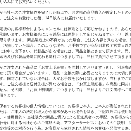
り込みにてお支払いください。
が当社へのご注文操作を完了した時点で、お客様の商品購入が確定したもの
。ご注文をお受けした後、14日以内にお届けいたします。
定後のお客様都合によるキャンセルには原則として応じかねますので、あら
承願います。お客様都合による返品には原則として応じかねますが、但し以
限り承ります。 商品製造上の不良があった場合。ご注文内容と異なる場合。
、汚損していた場合。このような場合、お手数ですが商品到着後７営業日以
にお申し出下さい。代替品がある場合には、商品交換とさせて頂きます。尚
返送及び代替品発送に関わる送料につきましては、当社で負担させて頂きま
がご注文された商品に「お買上明細書」を同封しております（但し、別途郵
せて頂く場合がございます）。返品・交換の際に必要となりますので大切に
す。同封されていない場合は、大変お手数をおかけ致しますが、当社までご
す。ご注文者様と送付先様が異なる場合は、「お買上明細書」を商品に同封
せん。その際、「お買上明細書」につきましては、当社よりご注文者様へご
頂きます。
保有するお客様の個人情報については、お客様ご本人、ご本人が委任された
たは、ご本人の法定代理人から請求があった場合を除き、下記以外には使用
。＜使用目的＞ 当社販売の商品ご購入による配送業者への手配、お客様から
わせに対する当社からのご連絡の為。アフターサービスにおいてのご説明、
交換等のご対応を行う為。お客様から依頼された情報をお客様へ発信する為