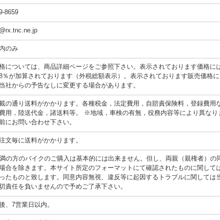
9-8659
@rx.tnc.ne.jp
内のみ
格については、商品詳細ページをご参照下さい。表示されております価格に
8％が加算されております（外税総額表示）。表示されております販売価格に
当社からの予告なしに変更する場合があります。
載の通り送料がかかります。各種税金，法定費用，自賠責保険料，登録費用
費用，陸送代金，諸送料等。 ※地域，車検の有無，役務内容等により異なり
前にお問い合わせ下さい。
注文毎に送料がかかります。
未満の方のバイクのご購入は基本的には出来ません。但し、両親（親権者）の
場合を除きます。本サイト所定のフォーマットにて確認されたものに関して
ったものと致します。同意内容無視、違反等に起因するトラブルに関しては
切責任を負いませんので予めご了承下さい。
後、7営業日以内。