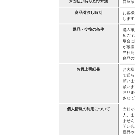
お支払い時期及び方法
口座振
商品引渡し時期
お客様
します
返品・交換の条件
購入確
めご了
場合に
が破損
当社宛
良品の
お買上明細書
お客様
て送ら
願いま
願いま
おりま
させて
個人情報の利用について
当社が
人、ま
ません
問い合
返品や