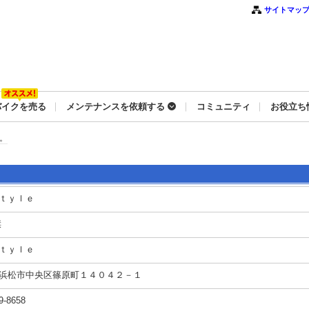
サイトマッ
バイクを売る
メンテナンスを依頼する
コミュニティ
お役立ち
。
ｔｙｌｅ
傑
ｔｙｌｅ
浜松市中央区篠原町１４０４２－１
9-8658