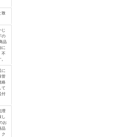
と致
かじ
下の
商品
内に
、不
す。
送に
保管
連絡
して
送付
代理
致し
のお
商品
。ク