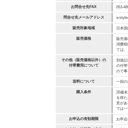
お問合せ先FAX
053-48
問合せ先メールアドレス
a-style
販売対象地域
日本国
販売価格
販売価
消費税
ては、
その他（販売価格以外）の
別途記
付帯費用について
の付帯
ので事
送料について
一回の
購入条件
20歳
を得た
意があ
では一
お申込の有効期限
お申込