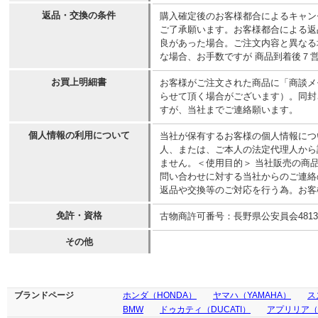
返品・交換の条件
購入確定後のお客様都合によるキャン
ご了承願います。お客様都合による返
良があった場合。ご注文内容と異なる
な場合、お手数ですが 商品到着後７
お買上明細書
お客様がご注文された商品に「商談メ
らせて頂く場合がございます）。同封
すが、当社までご連絡願います。
個人情報の利用について
当社が保有するお客様の個人情報につ
人、または、ご本人の法定代理人から
ません。＜使用目的＞ 当社販売の商
問い合わせに対する当社からのご連絡
返品や交換等のご対応を行う為。お客
免許・資格
古物商許可番号：長野県公安員会481300
その他
ブランドページ
ホンダ（HONDA）
ヤマハ（YAMAHA）
ス
BMW
ドゥカティ（DUCATI）
アプリリア（ap