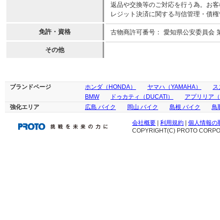
返品や交換等のご対応を行う為。お客
レジット決済に関する与信管理・債権
免許・資格
古物商許可番号： 愛知県公安委員会 第54
その他
ブランドページ
ホンダ（HONDA）
ヤマハ（YAMAHA）
ス
BMW
ドゥカティ（DUCATI）
アプリリア（ap
強化エリア
広島 バイク
岡山 バイク
島根 バイク
鳥
会社概要
|
利用規約
|
個人情報の
COPYRIGHT(C) PROTO CORPOR