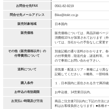
お問合せ先FAX
0561-82-9219
問合せ先メールアドレス
Bike@itokt.co.jp
販売対象地域
日本国内
販売価格
販売価格については、商品詳細ページ
消費税10％が加算されております（
いては、当社からの予告なしに変更す
その他（販売価格以外）の
別途記載の通り送料がかかります。各
付帯費用について
の付帯費用，陸送代金，諸送料等。 
ので事前にお問い合わせ下さい。
送料について
排気量・配送エリア・車種により異なりま
記載してください。※離島、一部特殊
購入条件
１．日本国内に居住される方で満20
お申込の有効期限
お申込後、14営業日以内。
お支払い時期及び方法
商品ご注文後7日以内に下記の方法に
料はお客様負担となります）■各種オー