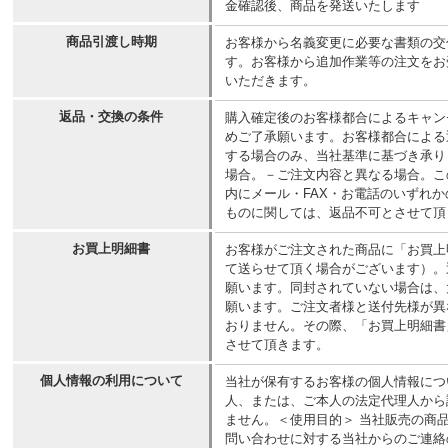
金確認後、商品を発送いたします
商品引渡し時期
お客様から名義変更に必要な書類の交
す。お客様から追加作業等の注文をお
いただきます。
返品・交換の条件
購入確定後のお客様都合によるキャン
めご了承願います。お客様都合による
する場合のみ、当社基準に基づき承り
場合。－ご注文内容と異なる場合。こ
内にメール・FAX・お電話のいずれか
ものに関しては、返品不可とさせて頂
お買上明細書
お客様がご注文された商品に「お買上
て送らせて頂く場合がございます）。
願います。同封されていない場合は、
願います。ご注文者様と送付先様が異
おりません。その際、「お買上明細書
させて頂きます。
個人情報の利用について
当社が保有するお客様の個人情報につ
人、または、ご本人の法定代理人から
ません。＜使用目的＞ 当社販売の商
問い合わせに対する当社からのご連絡