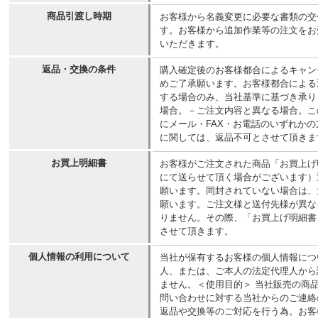
商品引渡し時期
お客様から名義変更に必要な書類の交
す。お客様から追加作業等の注文をお
いただきます。
返品・交換の条件
購入確定後のお客様都合によるキャン
めご了承願います。お客様都合による
する場合のみ、当社基準に基づき承り
場合。－ご注文内容と異なる場合。こ
にメール・FAX・お電話のいずれか
に関しては、返品不可とさせて頂きま
お買上明細書
お客様がご注文された商品「お買上げ
にて送らせて頂く場合がございます）
願います。同封されていない場合は、
願います。ご注文様と送付先様が異な
りません。その際、「お買上げ明細書
させて頂きます。
個人情報の利用について
当社が保有するお客様の個人情報につ
人、または、ご本人の法定代理人から
ません。＜使用目的＞ 当社販売の商
問い合わせに対する当社からのご連絡
返品や交換等のご対応を行う為。お客