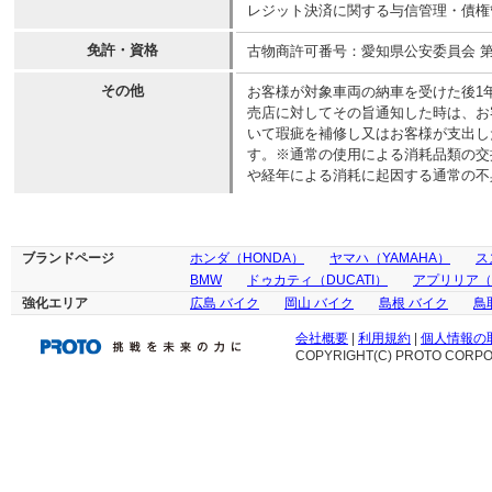
レジット決済に関する与信管理・債権
免許・資格
古物商許可番号：愛知県公安委員会 第543
その他
お客様が対象車両の納車を受けた後1
売店に対してその旨通知した時は、お
いて瑕疵を補修し又はお客様が支出し
す。※通常の使用による消耗品類の交
や経年による消耗に起因する通常の不
ブランドページ
ホンダ（HONDA）
ヤマハ（YAMAHA）
ス
BMW
ドゥカティ（DUCATI）
アプリリア（ap
強化エリア
広島 バイク
岡山 バイク
島根 バイク
鳥
会社概要
|
利用規約
|
個人情報の
COPYRIGHT(C) PROTO CORPOR