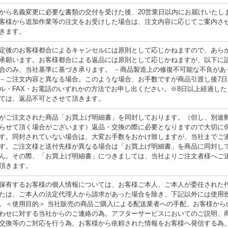
から名義変更に必要な書類の交付を受けた後、20営業日以内にお届けいたし
客様から追加作業等の注文をお受けした場合は、注文内容に応じてご案内さ
きます。
定後のお客様都合によるキャンセルには原則として応じかねますので、あら
承願います。お客様都合による返品には原則として応じかねますが、以下に
合のみ、当社基準に基づき承ります。 －商品製造上の修復不可能な不良があ
－ご注文内容と異なる場合。このような場合、お手数ですが商品引渡し後7日
ル・FAX・お電話のいずれかの方法でお申し出ください。※8日以上経過した
ては、返品不可とさせて頂きます。
がご注文された商品「お買上げ明細書」を同封しております。（但し、別途
らせて頂く場合がございます）返品・交換の際に必要となりますので大切に
す。同封されていない場合は、大変お手数をおかけ致しますが、当社までご
す。ご注文様と送付先様が異なる場合は「お買上げ明細書」を商品に同封し
ん。その際、「お買上げ明細書」につきましては、当社よりご注文者様へご
頂きます。
保有するお客様の個人情報については、お客様ご本人、ご本人が委任された
たは、ご本人の法定代理人から請求があった場合を除き、下記以外には使用
。＜使用目的＞ 当社販売の商品ご購入による配送業者への手配、お客様から
わせに対する当社からのご連絡の為。アフターサービスにおいてのご説明、
交換等のご対応を行う為。お客様から依頼された情報をお客様へ発信する為