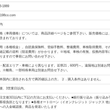
3-1889
8198co.com
内
格（車両価格）については、商品詳細ページをご参照下さい。販売価格には
含まれております。
用（各種税金）、自賠責保険料、登録手数料、整備費用、車検取得費用、そ
途記載の送料（陸送費用）がかかります。※地域、車検の有無、役務内容等
りますので事前にお問い合わせ下さい。
・配送エリア・車種により異なります。近県21，600円～。遠隔地は別途お
。※離島、一部特殊車両は別途お問合せ下さい。
本国内に居住される方で満20歳以上の方。 ２．購入条件はありません。
後、3営業日以内。
注文後3日以内に下記の方法にお支払いください。■銀行振り込み（振り込み
客様負担となります）■各種オートローン（イオンクレジット ジャックス 他
への入金確認後、商品を発送いたします