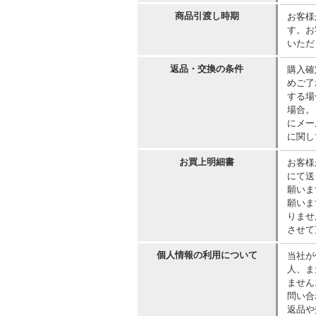
商品引渡し時期
お客様
す。お
いただ
返品・交換の条件
購入確
めご了
する場
場合。
にメー
に関し
お買上明細書
お客様
にて送
願いま
願いま
りませ
させて
個人情報の利用について
当社が
人、ま
ません
問い合
返品や