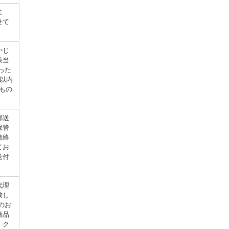
ま
せて
かじ
該当
った
以内
もの
郵送
保管
連絡
てお
送付
代理
致し
のお
商品
。ク