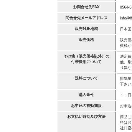
お問合せ先FAX
0564-6
問合せ先メールアドレス
info@
販売対象地域
日本国
販売価格
販売価
費税が
その他（販売価格以外）の
法定費
付帯費用について
他、別
り異な
送料について
排気量
下さい
購入条件
１．日
お申込の有効期限
お申込
お支払い時期及び方法
商品ご
料はお
社口座