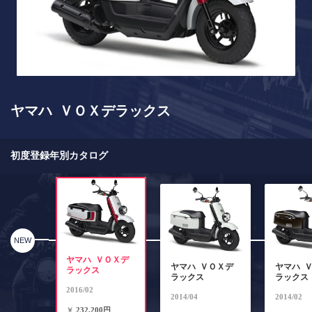
ヤマハ ＶＯＸデラックス
初度登録年別カタログ
NEW
ヤマハ ＶＯＸデ
ヤマハ ＶＯＸデ
ヤマハ 
ラックス
ラックス
ラックス
2016/02
2014/04
2014/02
￥
232,200円