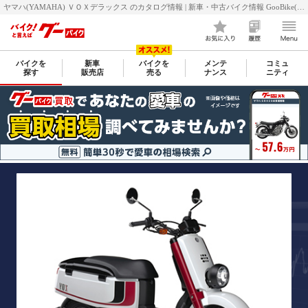
ヤマハ(YAMAHA) ＶＯＸデラックス のカタログ情報 | 新車・中古バイク情報 GooBike(グーバイク)
バイクを
新車
バイクを
メンテ
コミュ
探す
販売店
売る
ナンス
ニティ