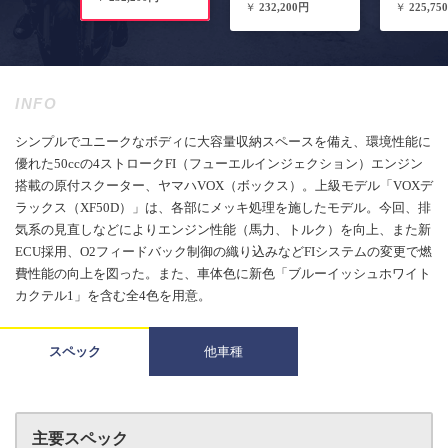
￥
232,200円
￥
225,75
INFO
シンプルでユニークなボディに大容量収納スペースを備え、環境性能に
優れた50ccの4ストロークFI（フューエルインジェクション）エンジン
搭載の原付スクーター、ヤマハVOX（ボックス）。上級モデル「VOXデ
ラックス（XF50D）」は、各部にメッキ処理を施したモデル。今回、排
気系の見直しなどによりエンジン性能（馬力、トルク）を向上、また新
ECU採用、O2フィードバック制御の織り込みなどFIシステムの変更で燃
費性能の向上を図った。また、車体色に新色「ブルーイッシュホワイト
カクテル1」を含む全4色を用意。
スペック
他車種
主要スペック