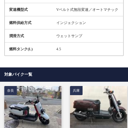
変速機型式
Vベルト式無段変速／オートマチック
燃料供給方式
インジェクション
潤滑方式
ウェットサンプ
燃料タンク(L)
4.5
対象バイク一覧
奈良
兵庫