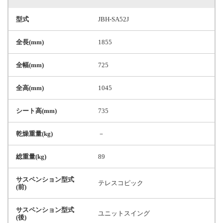
型式
JBH-SA52J
全長(mm)
1855
全幅(mm)
725
全高(mm)
1045
シート高(mm)
735
乾燥重量(kg)
－
総重量(kg)
89
サスペンション型式
テレスコピック
(前)
サスペンション型式
ユニットスイング
(後)