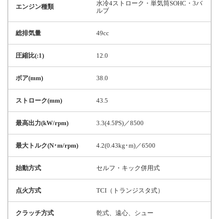
水冷4ストローク・単気筒SOHC・3バ
エンジン種類
ルブ
総排気量
49cc
圧縮比(:1)
12.0
ボア(mm)
38.0
ストローク(mm)
43.5
最高出力(kW/rpm)
3.3(4.5PS)／8500
最大トルク(N･m/rpm)
4.2(0.43kg･m)／6500
始動方式
セルフ・キック併用式
点火方式
TCI（トランジスタ式）
クラッチ方式
乾式、遠心、シュー