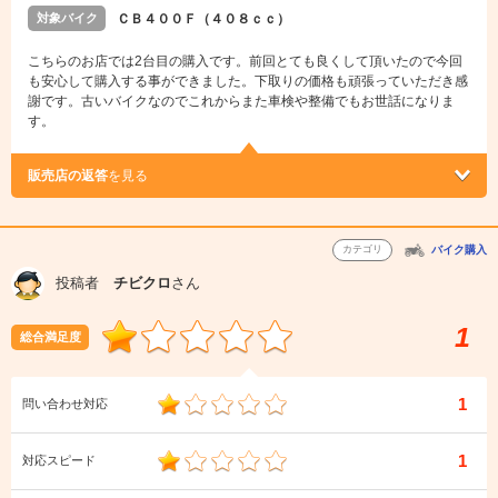
対象バイク
ＣＢ４００Ｆ（４０８ｃｃ）
こちらのお店では2台目の購入です。前回とても良くして頂いたので今回
も安心して購入する事ができました。下取りの価格も頑張っていただき感
謝です。古いバイクなのでこれからまた車検や整備でもお世話になりま
す。
販売店の返答
を見る
カテゴリ
バイク購入
投稿者
チビクロ
さん
1
総合満足度
1
問い合わせ対応
1
対応スピード