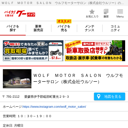
ＷＯＬＦ ＭＯＴＯＲ ＳＡＬＯＮ ウルフモーターサロン（株式会社ウルソー）の販売店レビュー｜新車・中古バイクなら【グーバイク(GooBike)】
バイクを
新車
バイクを
メンテ
コミュ
探す
販売店
売る
ナンス
ニティ
ＷＯＬＦ ＭＯＴＯＲ ＳＡＬＯＮ ウルフモ
ーターサロン（株式会社ウルソー）
地図を見る
〒 791-2112 愛媛県伊予郡砥部町重光２９-３
ホームページ:
https://www.instagram.com/wolf_motor_salon/
営業時間: １０：３０～１９：００
定休日: 月曜日