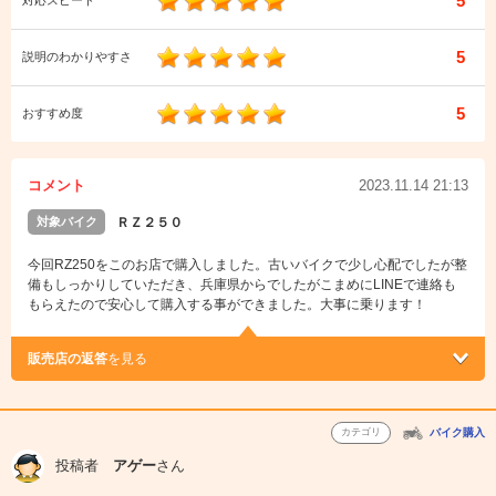
5
対応スピード
5
説明のわかりやすさ
5
おすすめ度
コメント
2023.11.14 21:13
対象バイク
ＲＺ２５０
今回RZ250をこのお店で購入しました。古いバイクで少し心配でしたが整
備もしっかりしていただき、兵庫県からでしたがこまめにLINEで連絡も
もらえたので安心して購入する事ができました。大事に乗ります！
販売店の返答
を見る
カテゴリ
バイク購入
投稿者
アゲー
さん