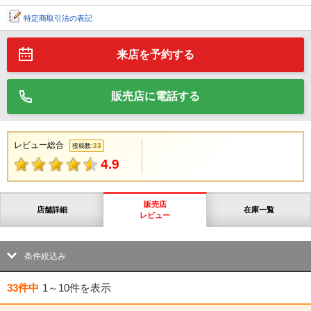
特定商取引法の表記
来店を予約する
販売店に電話する
レビュー総合
33
投稿数:
4.9
販売店
店舗詳細
在庫一覧
レビュー
条件絞込み
33件中
1～10件
を表示