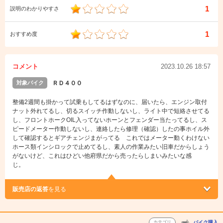
1
説明のわかりやすさ
1
おすすめ度
コメント
2023.10.26 18:57
対象バイク
ＲＤ４００
整備2週間も掛かって試乗もしてるはずなのに、届いたら、エンジン取付
ナット外れてるし、切るスイッチ作動しないし、ライト中で短絡させてる
し、フロントホークOIL入ってないホーンとフェンダー当たってるし、ス
ピードメーター作動しないし、連絡したら修理（確認）したの事ホイル外
して確認するとギアチェンジまがってる これではメーター動くわけない
ホース類インシロックで止めてるし、素人の作業みたい旧車だからしょう
がないけど、これはひどい他府県だから売ったらしまいみたいな感
じ。
販売店の返答
を見る
カテゴリ
バイク購入