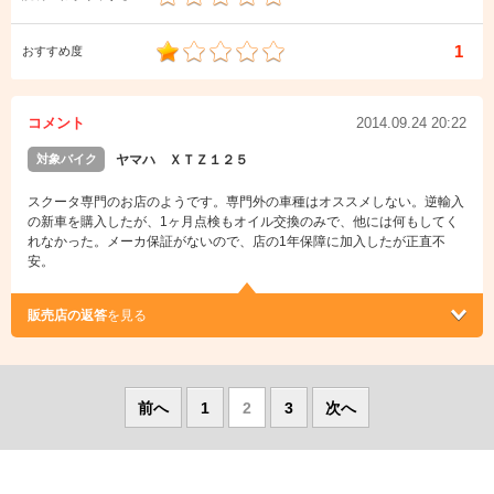
1
おすすめ度
コメント
2014.09.24 20:22
対象バイク
ヤマハ ＸＴＺ１２５
スクータ専門のお店のようです。専門外の車種はオススメしない。逆輸入
の新車を購入したが、1ヶ月点検もオイル交換のみで、他には何もしてく
れなかった。メーカ保証がないので、店の1年保障に加入したが正直不
安。
販売店の返答
を見る
前へ
1
2
3
次へ