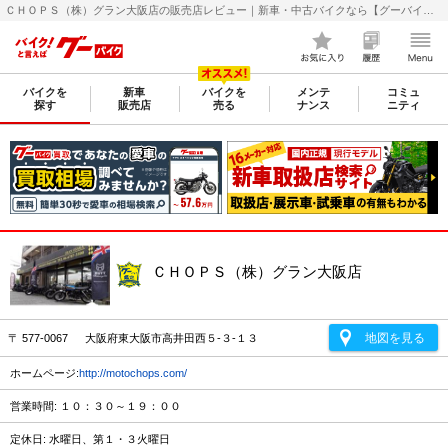
ＣＨＯＰＳ（株）グラン大阪店の販売店レビュー｜新車・中古バイクなら【グーバイク(GooBike)】
バイクを
新車
バイクを
メンテ
コミュ
探す
販売店
売る
ナンス
ニティ
ＣＨＯＰＳ（株）グラン大阪店
地図を見る
〒 577-0067 大阪府東大阪市高井田西５-３-１３
ホームページ:
http://motochops.com/
営業時間: １０：３０～１９：００
定休日: 水曜日、第１・３火曜日