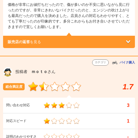
価格が非常にお値打ちだったので、傷が多いのか不安に思いながら見に行
ったのですが、非常にきれいなバイクだったのと、エンジンの吹け上がり
も最高だったので購入を決めました。店員さんの対応もわかりやすく、と
ても丁寧だったのが印象的です。多分これからもお付き合いさせていただ
きますので宜しくお願いします。
販売店の返答
を見る
カテゴリ
バイク購入
投稿者
ｍｏｔｏ
さん
1.7
総合満足度
3
問い合わせ対応
1
対応スピード
-
説明のわかりやすさ