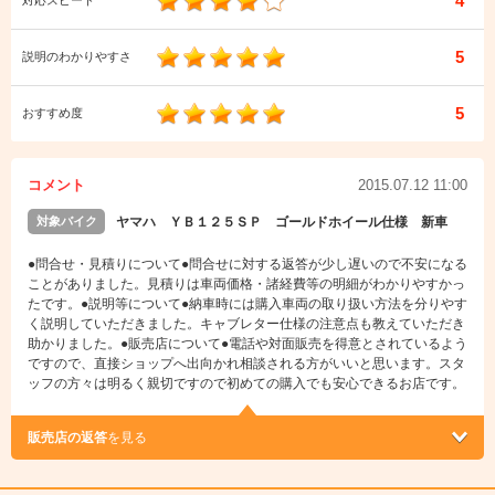
4
対応スピード
5
説明のわかりやすさ
5
おすすめ度
コメント
2015.07.12 11:00
対象バイク
ヤマハ ＹＢ１２５ＳＰ ゴールドホイール仕様 新車
●問合せ・見積りについて●問合せに対する返答が少し遅いので不安になる
ことがありました。見積りは車両価格・諸経費等の明細がわかりやすかっ
たです。●説明等について●納車時には購入車両の取り扱い方法を分りやす
く説明していただきました。キャブレター仕様の注意点も教えていただき
助かりました。●販売店について●電話や対面販売を得意とされているよう
ですので、直接ショップへ出向かれ相談される方がいいと思います。スタ
ッフの方々は明るく親切ですので初めての購入でも安心できるお店です。
販売店の返答
を見る