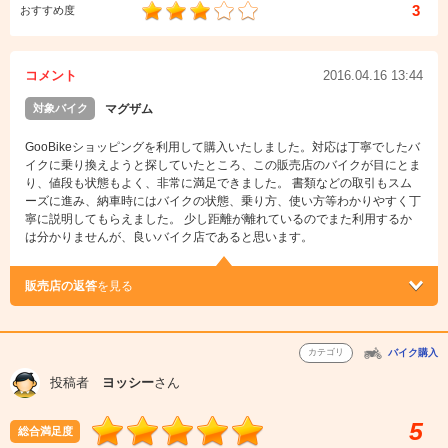
3
おすすめ度
コメント
2016.04.16 13:44
対象バイク
マグザム
GooBikeショッピングを利用して購入いたしました。対応は丁寧でしたバ
イクに乗り換えようと探していたところ、この販売店のバイクが目にとま
り、値段も状態もよく、非常に満足できました。 書類などの取引もスム
ーズに進み、納車時にはバイクの状態、乗り方、使い方等わかりやすく丁
寧に説明してもらえました。 少し距離が離れているのでまた利用するか
は分かりませんが、良いバイク店であると思います。
販売店の返答
を見る
カテゴリ
バイク購入
投稿者
ヨッシー
さん
5
総合満足度