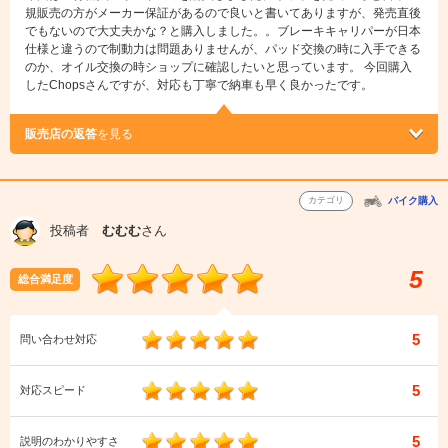
規販売の方がメーカー保証があるので良いと書いてありますが、発売直後
でもないので大丈夫かな？と購入しました。。ブレーキキャリパーが日本
仕様と違うので制動力は問題ありませんが、パッド交換の時に入手できる
のか、オイル交換の時ショップに確認したいと思っています。 今回購入
したChopsさんですが、対応も丁寧で納車も早く良かったです。
販売店の返答
を見る
カテゴリ
バイク購入
投稿者
むむむ
さん
5
総合満足度
5
問い合わせ対応
5
対応スピード
5
説明のわかりやすさ