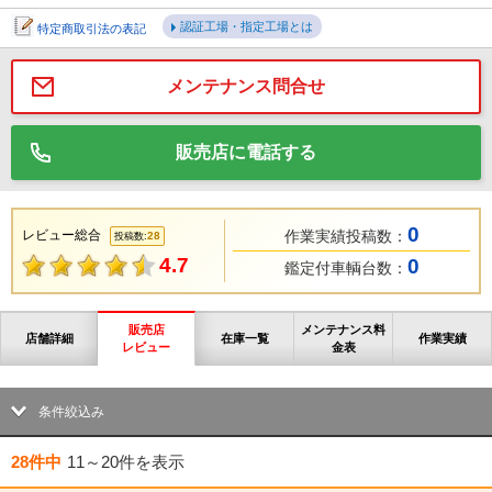
認証工場・指定工場とは
特定商取引法の表記
メンテナンス問合せ
販売店に電話する
0
レビュー総合
作業実績投稿数：
28
投稿数:
4.7
0
鑑定付車輌台数：
販売店
メンテナンス料
店舗詳細
在庫一覧
作業実績
レビュー
金表
条件絞込み
28件中
11～20件
を表示