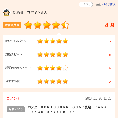
カテゴリ
バイク購入
投稿者
コバヤン
さん
4.8
総合満足度
5
問い合わせ対応
5
対応スピード
4
説明のわかりやすさ
5
おすすめ度
コメント
2014.10.20 11:25
ホンダ ＣＢＲ１０００ＲＲ ＳＣ５７後期 Ｐａｓｓ
対象バイク
ｉｏｎＣｏｌｏｒＶｅｒｓｉｏｎ