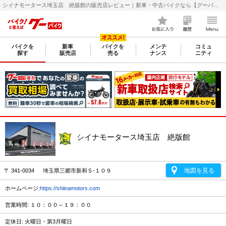
シイナモータース埼玉店 絶版館の販売店レビュー｜新車・中古バイクなら【グーバイク(GooBike)】
バイクを
新車
バイクを
メンテ
コミュ
探す
販売店
売る
ナンス
ニティ
シイナモータース埼玉店 絶版館
地図を見る
〒 341-0034 埼玉県三郷市新和５-１０９
ホームページ:
https://shiinamotors.com
営業時間: １０：００～１９：００
定休日: 火曜日・第3月曜日