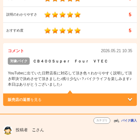
5
説明のわかりやすさ
5
おすすめ度
コメント
2026.05.21 10:35
対象バイク
ＣＢ４００Ｓｕｐｅｒ Ｆｏｕｒ ＶＴＥＣ
YouTubeに出ていた日野店長に対応して頂き色々わかりやすく説明して頂
き即決で決めさせて頂きました♪残り少ない？バイクライフを楽しみます♪
本日はありがとうございました♪
販売店の返答
を見る
カテゴリ
バイク購入
投稿者
こ
さん