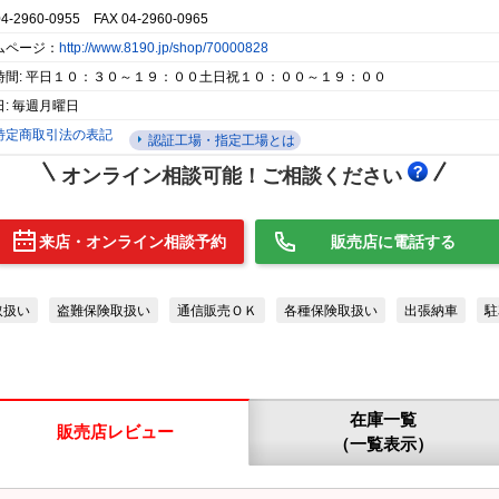
04-2960-0955 FAX 04-2960-0965
ムページ：
http://www.8190.jp/shop/70000828
時間: 平日１０：３０～１９：００土日祝１０：００～１９：００
: 毎週月曜日
特定商取引法の表記
認証工場・指定工場とは
オンライン相談可能！ご相談ください
来店・オンライン相談予約
販売店に電話する
取扱い
盗難保険取扱い
通信販売ＯＫ
各種保険取扱い
出張納車
駐
在庫一覧
販売店レビュー
（一覧表示）