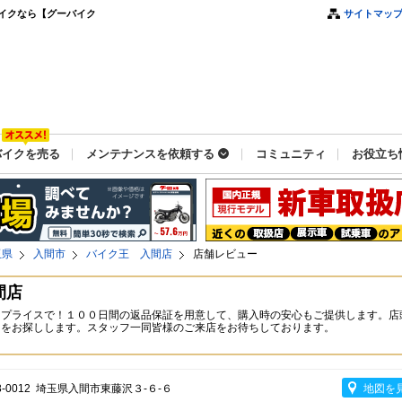
イクなら【グーバイク
サイトマッ
バイクを売る
メンテナンスを依頼する
コミュニティ
お役立ち
玉県
入間市
バイク王 入間店
店舗レビュー
間店
なプライスで！１００日間の返品保証を用意して、購入時の安心もご提供します。店
台をお探しします。スタッフ一同皆様のご来店をお待ちしております。
8-0012 埼玉県入間市東藤沢３-６-６
地図を