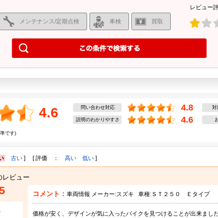
レビュー
メンテナンス/定期点検
車検
買取
4.8
問い合わせ対応
対
4.6
4.6
説明のわかりやすさ
準です)
い
古い
] [ 評価 ：
高い
低い
]
のレビュー
5
コメント：
車両情報 メーカー:
スズキ
車種:
ＳＴ２５０ Ｅタイプ
5
価格が安く、デザインが気に入ったバイクを見つけることが出来まし