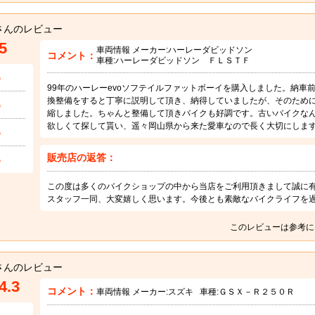
さんのレビュー
5
車両情報 メーカー:
ハーレーダビッドソン
コメント：
車種:
ハーレーダビッドソン ＦＬＳＴＦ
5
99年のハーレーevoソフテイルファットボーイを購入しました。納車
換整備をすると丁寧に説明して頂き、納得していましたが、そのため
5
縮しました。ちゃんと整備して頂きバイクも好調です。古いバイクなん
欲しくて探して貰い、遥々岡山県から来た愛車なので長く大切にしま
5
販売店の返答：
5
この度は多くのバイクショップの中から当店をご利用頂きまして誠に
スタッフ一同、大変嬉しく思います。今後とも素敵なバイクライフを
このレビューは参考に
さんのレビュー
4.3
コメント：
車両情報 メーカー:
スズキ
車種:
ＧＳＸ－Ｒ２５０Ｒ