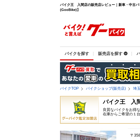
バイク王 入間店の販売店レビュー｜新車・中古バ
(GooBike)】
バイクを探す
販売店を探す
バイクTOP
バイクショップ(販売店)
埼
バイク王 入
良質なバイクをお得
在庫からご希望の１
〒35