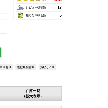
17
レビュー投稿数
5
鑑定付車輌台数
車場有り
複数店舗有り
買取りＯＫ
在庫一覧
（拡大表示）