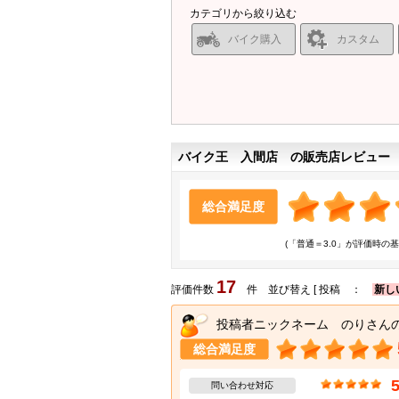
カテゴリから絞り込む
バイク購入
カスタム
バイク王 入間店 の販売店レビュー
総合満足度
(「普通＝3.0」が評価時の基
17
評価件数
件 並び替え [ 投稿 ：
新し
投稿者ニックネーム のりさん
総合満足度
問い合わせ対応