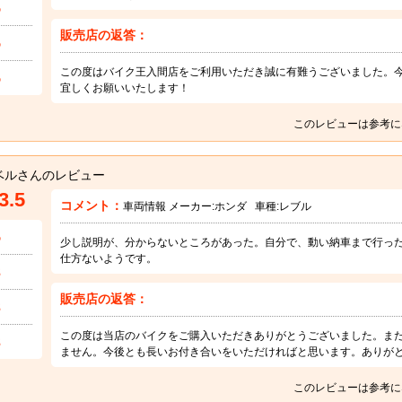
5
販売店の返答：
5
この度はバイク王入間店をご利用いただき誠に有難うございました。
5
宜しくお願いいたします！
このレビューは参考に
ベルさんのレビュー
3.5
コメント：
車両情報 メーカー:
ホンダ
車種:
レブル
5
少し説明が、分からないところがあった。自分で、動い納車まで行っ
仕方ないようです。
3
販売店の返答：
3
この度は当店のバイクをご購入いただきありがとうございました。ま
3
ません。今後とも長いお付き合いをいただければと思います。ありが
このレビューは参考に