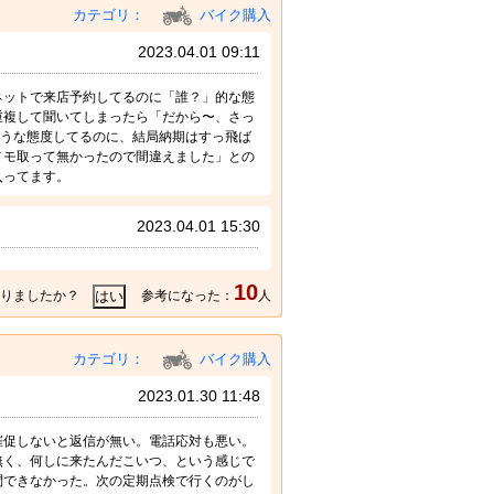
カテゴリ：
バイク購入
2023.04.01 09:11
ネットで来店予約してるのに「誰？」的な態
重複して聞いてしまったら「だから〜、さっ
そうな態度してるのに、結局納期はすっ飛ば
メモ取って無かったので間違えました」との
入ってます。
2023.04.01 15:30
10
りましたか？
参考になった：
人
カテゴリ：
バイク購入
2023.01.30 11:48
催促しないと返信が無い。電話応対も悪い。
無く、何しに来たんだこいつ、という感じで
問できなかった。次の定期点検で行くのがし