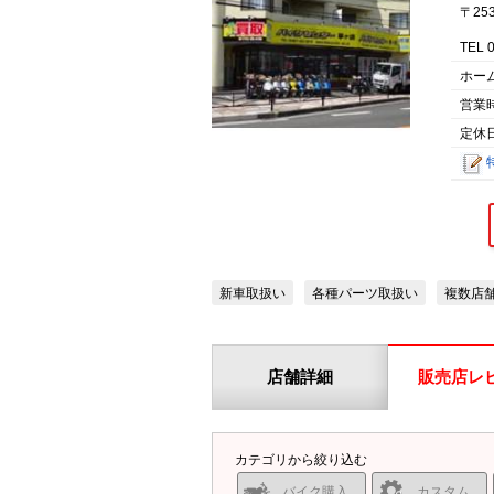
〒25
TEL 
ホー
営業
定休
新車取扱い
各種パーツ取扱い
複数店
店舗詳細
販売店レ
カテゴリから絞り込む
バイク購入
カスタム