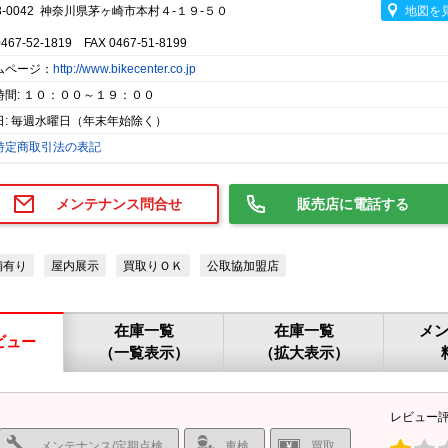
3-0042 神奈川県茅ヶ崎市本村４-１９-５０
地図を
0467-52-1819 FAX 0467-51-8199
ムページ：
http://www.bikecenter.co.jp
時間: １０：００～１９：００
日: 毎週水曜日（年末年始除く）
特定商取引法の表記
メンテナンス問合せ
販売店に電話する
舗有り
屋内展示
買取りＯＫ
公取協加盟店
在庫一覧
在庫一覧
メ
ビュー
（一覧表示）
（拡大表示）
レビュー
メンテナンス/定期点検
車検
買取