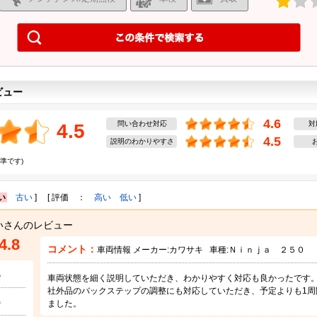
ビュー
4.6
問い合わせ対応
対
4.5
4.5
説明のわかりやすさ
準です)
い
古い
] [ 評価 ：
高い
低い
]
いさんのレビュー
4.8
コメント：
車両情報 メーカー:
カワサキ
車種:
Ｎｉｎｊａ ２５０
4
車両状態を細く説明していただき、わかりやすく対応も良かったです
社外品のバックステップの調整にも対応していただき、予定よりも1周
5
ました。