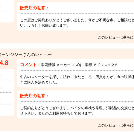
5
販売店の返答：
5
この度はご契約ありがとうございました。何かご不明な点、ご相談な
い。よろしくお願い致します。
このレビューは参考に
ターンジジーさんのレビュー
4.8
コメント：
車両情報 メーカー:
スズキ
車種:
アドレス１２５
5
中古のスクーターを探しに訪ねて来たところ、店員さんが、今の現状(
ぐに購入を決めました。
4
販売店の返答：
5
ご契約ありがとうございます。バイクの点検や修理、消耗品の交換な
5
せ下さい。またのご利用お待ちしております。
このレビューは参考に