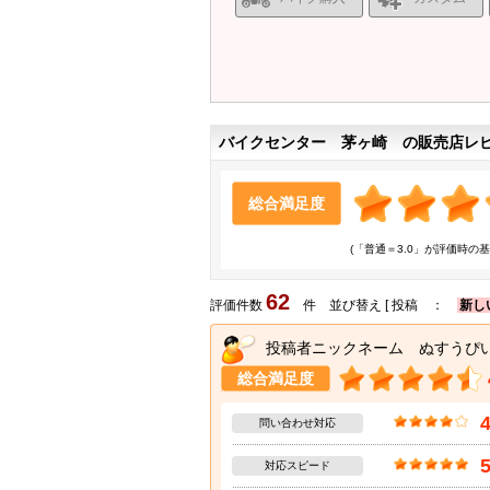
バイクセンター 茅ヶ崎 の販売店レ
総合満足度
(「普通＝3.0」が評価時の基
62
評価件数
件 並び替え [ 投稿 ：
新し
投稿者ニックネーム ぬすうぴ
総合満足度
問い合わせ対応
対応スピード