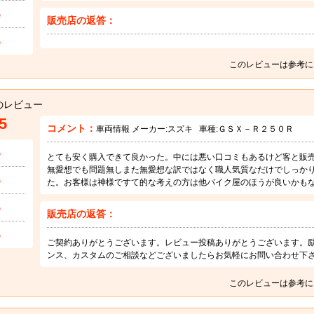
5
販売店の返答：
5
このレビューは参考に
のレビュー
5
コメント：
車両情報 メーカー:
スズキ
車種:
ＧＳＸ－Ｒ２５０Ｒ
5
とても安く購入できて良かった。中には悪い口コミもあるけど客と販
無愛想でも問題無しまた無愛想な訳ではなく職人気質なだけでしっか
5
た。お客様は神様ですて的な考えの方は他バイク屋のほうが良いかも
5
販売店の返答：
5
ご契約ありがとうございます。レビュー投稿ありがとうございます。
ンス、カスタムのご相談などございましたらお気軽にお問い合わせ下
このレビューは参考に