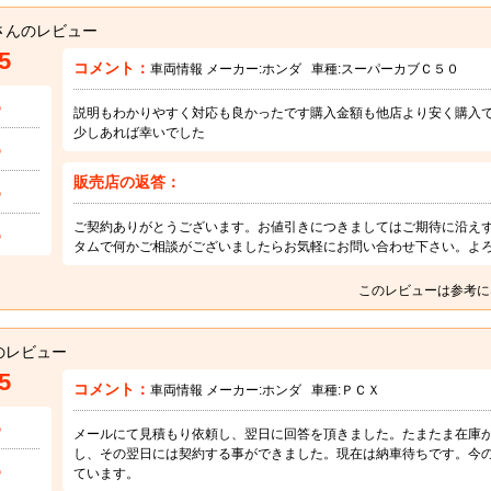
さんのレビュー
5
コメント：
車両情報 メーカー:
ホンダ
車種:
スーパーカブＣ５０
5
説明もわかりやすく対応も良かったです購入金額も他店より安く購入
少しあれば幸いでした
5
販売店の返答：
5
ご契約ありがとうございます。お値引きにつきましてはご期待に沿え
5
タムで何かご相談がございましたらお気軽にお問い合わせ下さい。よ
このレビューは参考に
のレビュー
5
コメント：
車両情報 メーカー:
ホンダ
車種:
ＰＣＸ
5
メールにて見積もり依頼し、翌日に回答を頂きました。たまたま在庫
し、その翌日には契約する事ができました。現在は納車待ちです。今
5
ています。