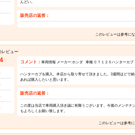
んどい。
3
販売店の返答：
1
このレビューは参考にな
のレビュー
4
コメント：
車両情報 メーカー:
ホンダ
車種:
ＣＴ１２５ハンターカブ
4
ハンターカブを購入。本店から取り寄せて頂きました。3週間ほどで納
あれば購入したいと思います。
4
販売店の返答：
4
この度は当店で車両購入頂き誠に有難うございます。今後のメンテナ
4
もよろしくお願い致します。
このレビューは参考に