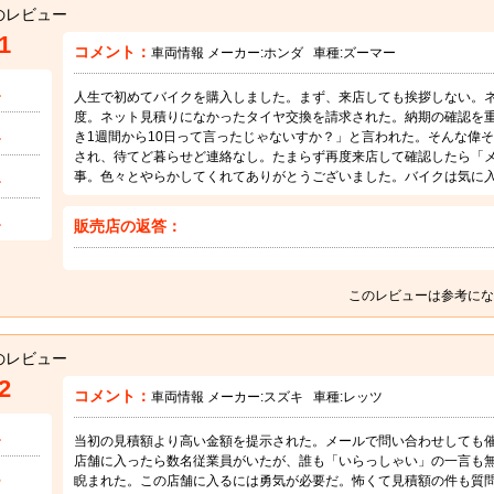
のレビュー
1
コメント：
車両情報 メーカー:
ホンダ
車種:
ズーマー
1
人生で初めてバイクを購入しました。まず、来店しても挨拶しない。
度。ネット見積りになかったタイヤ交換を請求された。納期の確認を
1
き1週間から10日って言ったじゃないすか？」と言われた。そんな偉
され、待てど暮らせど連絡なし。たまらず再度来店して確認したら「
1
事。色々とやらかしてくれてありがとうございました。バイクは気に
1
販売店の返答：
このレビューは参考にな
のレビュー
2
コメント：
車両情報 メーカー:
スズキ
車種:
レッツ
1
当初の見積額より高い金額を提示された。メールで問い合わせしても
店舗に入ったら数名従業員がいたが、誰も「いらっしゃい」の一言も
3
睨まれた。この店舗に入るには勇気が必要だ。怖くて見積額の件も質