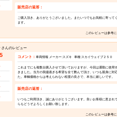
5
販売店の返答：
ご購入頂き、ありがとうございました。またいつでもお気軽に寄って
ます。
このレビューは参考に
ｙさんのレビュー
5
コメント：
車両情報 メーカー:
スズキ
車種:
スカイウェイブ２５０
5
これまでにも複数台購入させて頂いておりますが、今回は通勤に使用
きました。当方の我儘過ぎる希望を全て酌んで頂け、いつも親身に対
5
た。車輌価格からは考えられない程度の良さで、本当に嬉しいです。
5
販売店の返答：
5
いつもご利用頂き、誠にありがとうございます。良いお客様に恵まれ
らもどうぞよろしくお願い致します。
このレビューは参考に