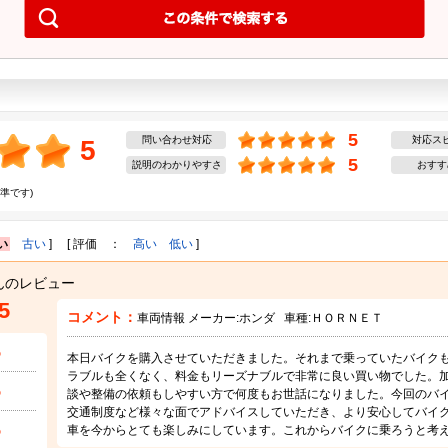
5
問い合わせ対応
対応ス
5
5
説明のわかりやすさ
おすす
準です)
い
古い
] [ 評価 ：
高い
低い
]
んのレビュー
5
コメント：
車両情報 メーカー:
ホンダ
車種:
ＨＯＲＮＥＴ
5
本日バイクを購入させていただきました。それまで乗っていたバイク
ラブルも全くなく、料金もリーズナブルで非常に良い買い物でした。
5
談や整備の依頼もしやすい方で何度もお世話になりました。今回のバ
交通制度など様々な面でアドバイスしていただき、より安心してバイ
5
車を今からとても楽しみにしています。これからバイクに乗ろうと考えて