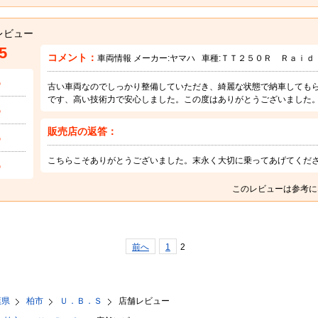
レビュー
5
コメント：
車両情報 メーカー:
ヤマハ
車種:
ＴＴ２５０Ｒ Ｒａｉｄ
5
古い車両なのでしっかり整備していただき、綺麗な状態で納車しても
です、高い技術力で安心しました。この度はありがとうございました
5
販売店の返答：
5
こちらこそありがとうございました。末永く大切に乗ってあげてくだ
5
このレビューは参考に
前へ
1
2
葉県
柏市
Ｕ．Ｂ．Ｓ
店舗レビュー