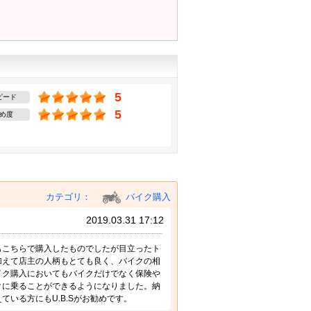
5
ピード
5
め度
カテゴリ：
バイク購入
2019.03.31 17:12
もこちらで購入したものでしたが目立ったト
加えて店主の人柄もとても良く、バイクの相
イク購入においてもバイクだけでなく保険や
クに乗ることができるようになりました。納
いる方にもU.B.Sがお勧めです。