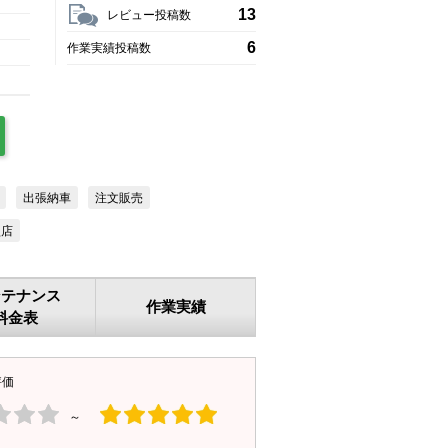
13
レビュー投稿数
6
作業実績投稿数
出張納車
注文販売
盟店
ンテナンス
作業実績
料金表
評価
～