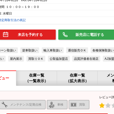
04-7164-8116 FAX 04-7164-8116
時間: １０：００～１９：００
: 水曜日
特定商取引法の表記
来店を予約する
販売店に電話する
ローン取扱い
逆車取扱い
輸入車取扱い
通信販売ＯＫ
各種保険取扱い
扱い
屋内展示
買取りＯＫ
公取協加盟店
品質評価者在籍店
AJ加
在庫一覧
在庫一覧
メ
ビュー
（一覧表示）
（拡大表示）
レビュー
メンテナンス/定期点検
車検
買取