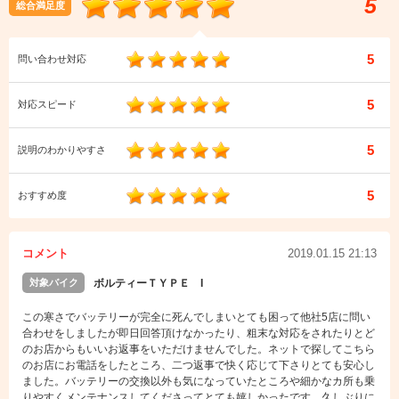
5
総合満足度
5
問い合わせ対応
5
対応スピード
5
説明のわかりやすさ
5
おすすめ度
コメント
2019.01.15 21:13
対象バイク
ボルティーＴＹＰＥ I
この寒さでバッテリーが完全に死んでしまいとても困って他社5店に問い
合わせをしましたが即日回答頂けなかったり、粗末な対応をされたりとど
のお店からもいいお返事をいただけませんでした。ネットで探してこちら
のお店にお電話をしたところ、二つ返事で快く応じて下さりとても安心し
ました。バッテリーの交換以外も気になっていたところや細かなカ所も乗
りやすくメンテナンスしてくださってとても嬉しかったです。久しぶりに