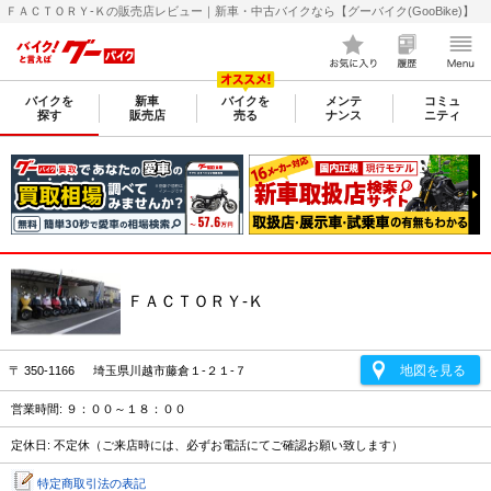
ＦＡＣＴＯＲＹ-Ｋの販売店レビュー｜新車・中古バイクなら【グーバイク(GooBike)】
バイクを
新車
バイクを
メンテ
コミュ
探す
販売店
売る
ナンス
ニティ
ＦＡＣＴＯＲＹ-Ｋ
地図を見る
〒 350-1166 埼玉県川越市藤倉１-２１-７
営業時間: ９：００～１８：００
定休日: 不定休（ご来店時には、必ずお電話にてご確認お願い致します）
特定商取引法の表記