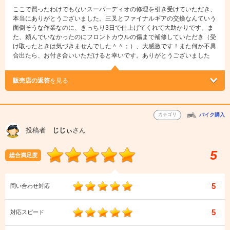
ここで買ったわけでもないスーパーディオの修理を引き受けていただき、
本当にありがとうございました。三叉とファイナルギアの交換なんていう
面倒そうな作業なのに、きっちり3日で仕上げてくれて大助かりです。ま
た、頼んでいなかったのにフロントカウルの傷まで補修していただき（受
け取ったときは気づきませんでした＾＾；）、大感激です！また何か不具
合出たら、お付き合いいただけると幸いです。ありがとうございました
販売店の返答
を見る
カテゴリ
バイク購入
投稿者
じじぃ
さん
5
総合満足度
5
問い合わせ対応
5
対応スピード