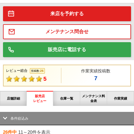
来店を予約する
メンテナンス問合せ
販売店に電話する
レビュー総合
作業実績投稿数
26
投稿数:
7
5
販売店
メンテナンス料
店舗詳細
在庫一覧
作業実績
レビュー
金表
条件絞込み
26件中
11～20件
を表示