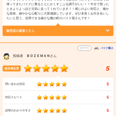
帰ってきたバイクに乗るととにかくすこぶる調子がいい！！中古で買った
ときよりよっぽど元気に走ってくれています！！感じのよい対応と、確か
な技術、細やかな心配りに大変感謝しています。ぜひ末長くお付き合いし
たいと思う、信用できる確かな腕の町のバイク屋さんです！
販売店の返答
を見る
カテゴリ
バイク購入
投稿者
ＢＯＺＥＭＡＮ
さん
5
総合満足度
5
問い合わせ対応
5
対応スピード
5
説明のわかりやすさ