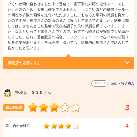
いくつか問い合わせをした中で迅速で一番丁寧な対応の返信メールでし
た。遠方のため、実車は確認できませんが、しつこいほどの質問メールへ
の回答や多数の画像を送付いただきました。もちろん車両の状態も良かっ
たのですが、嶋屋さんの対応の良さに安心して購入できました。納車に関
しては、きちんとした整備で現在も調子の良い状態を保てています。ま
た、なんといっても業者さんですので、遠方でも陸送代が安価で大変助か
りました。なお、通信販売の場合、アフターフォーローはないものと割り
切る必要があります。それを差し引いても、結果的に嶋屋さんで購入して
良かったと思います。
販売店の返答
を見る
カテゴリ
バイク購入
投稿者
３１０
さん
3
総合満足度
4
問い合わせ対応