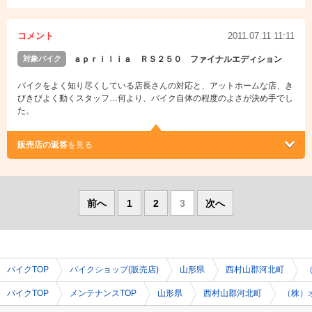
コメント
2011.07.11 11:11
対象バイク
ａｐｒｉｌｉａ ＲＳ２５０ ファイナルエディション
バイクをよく知り尽くしている店長さんの対応と、アットホームな店、き
びきびよく動くスタッフ…何より、バイク自体の程度のよさが決め手でし
た。
販売店の返答
を見る
前へ
1
2
3
次へ
バイクTOP
バイクショップ(販売店)
山形県
西村山郡河北町
バイクTOP
メンテナンスTOP
山形県
西村山郡河北町
（株）