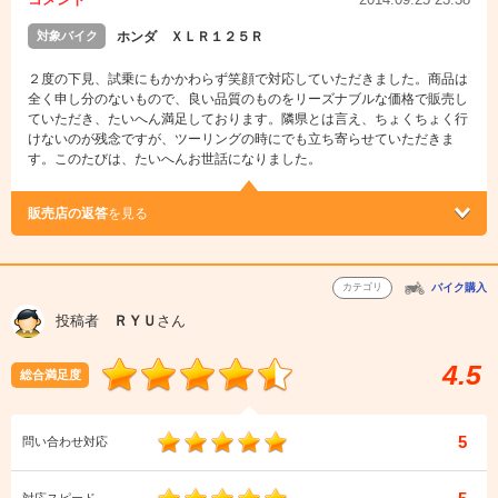
対象バイク
ホンダ ＸＬＲ１２５Ｒ
２度の下見、試乗にもかかわらず笑顔で対応していただきました。商品は
全く申し分のないもので、良い品質のものをリーズナブルな価格で販売し
ていただき、たいへん満足しております。隣県とは言え、ちょくちょく行
けないのが残念ですが、ツーリングの時にでも立ち寄らせていただきま
す。このたびは、たいへんお世話になりました。
販売店の返答
を見る
カテゴリ
バイク購入
投稿者
ＲＹＵ
さん
4.5
総合満足度
5
問い合わせ対応