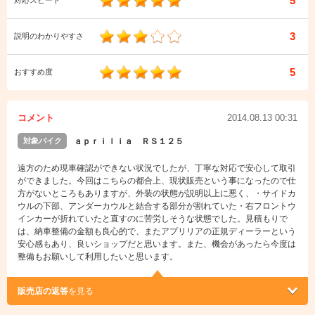
5
対応スピード
3
説明のわかりやすさ
5
おすすめ度
コメント
2014.08.13 00:31
対象バイク
ａｐｒｉｌｉａ ＲＳ１２５
遠方のため現車確認ができない状況でしたが、丁寧な対応で安心して取引
ができました。今回はこちらの都合上、現状販売という事になったので仕
方がないところもありますが、外装の状態が説明以上に悪く、・サイドカ
ウルの下部、アンダーカウルと結合する部分が割れていた・右フロントウ
インカーが折れていたと直すのに苦労しそうな状態でした。見積もりで
は、納車整備の金額も良心的で、またアプリリアの正規ディーラーという
安心感もあり、良いショップだと思います。また、機会があったら今度は
整備もお願いして利用したいと思います。
販売店の返答
を見る