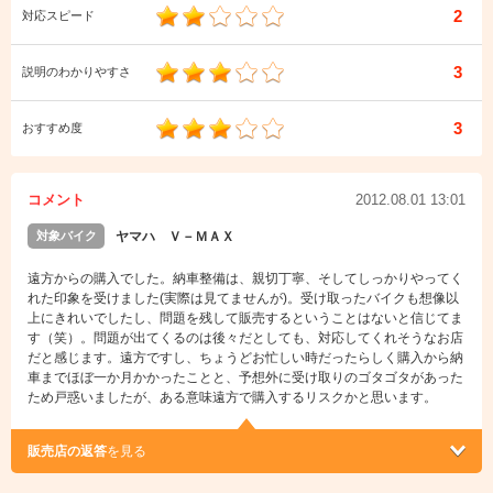
2
対応スピード
3
説明のわかりやすさ
3
おすすめ度
コメント
2012.08.01 13:01
対象バイク
ヤマハ Ｖ－ＭＡＸ
遠方からの購入でした。納車整備は、親切丁寧、そしてしっかりやってく
れた印象を受けました(実際は見てませんが)。受け取ったバイクも想像以
上にきれいでしたし、問題を残して販売するということはないと信じてま
す（笑）。問題が出てくるのは後々だとしても、対応してくれそうなお店
だと感じます。遠方ですし、ちょうどお忙しい時だったらしく購入から納
車までほぼ一か月かかったことと、予想外に受け取りのゴタゴタがあった
ため戸惑いましたが、ある意味遠方で購入するリスクかと思います。
販売店の返答
を見る