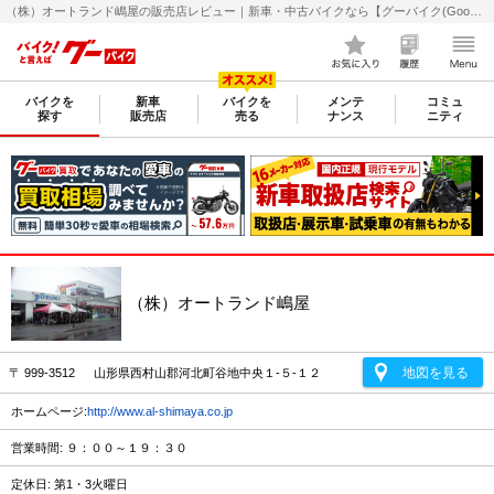
（株）オートランド嶋屋の販売店レビュー｜新車・中古バイクなら【グーバイク(GooBike)】
バイクを
新車
バイクを
メンテ
コミュ
探す
販売店
売る
ナンス
ニティ
（株）オートランド嶋屋
地図を見る
〒 999-3512 山形県西村山郡河北町谷地中央１-５-１２
ホームページ:
http://www.al-shimaya.co.jp
営業時間: ９：００～１９：３０
定休日: 第1・3火曜日